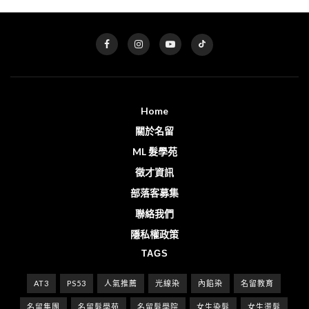
Home
關於名留
ML 髮學苑
徵才資訊
部落客募集
聯絡我們
隱私權政策
TAGS
AT3
PS53
人氣推薦
光線染
內餡染
名留教育
名留集團
名留髮學苑
名留髮學院
女生染髮
女生燙髮