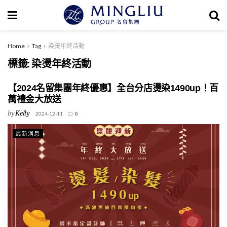
Home
Tag
染燙年終活動
標籤:
染燙年終活動
【2024名留集團年終優惠】全台分店燙染1490up！百
萬禮金大放送
by
Kelly
2024-12-11
0
最新消息