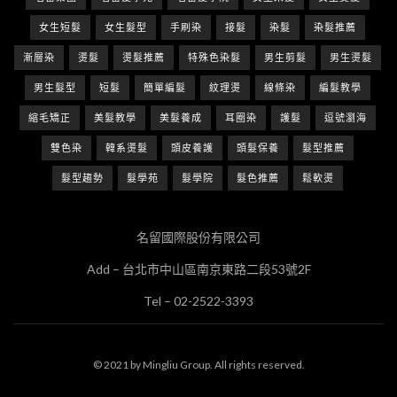
女生短髮
女生髮型
手刷染
接髮
染髮
染髮推薦
漸層染
燙髮
燙髮推薦
特殊色染髮
男生剪髮
男生燙髮
男生髮型
短髮
簡單編髮
紋理燙
線條染
編髮教學
縮毛矯正
美髮教學
美髮養成
耳圈染
護髮
逗號瀏海
雙色染
韓系燙髮
頭皮養護
頭髮保養
髮型推薦
髮型趨勢
髮學苑
髮學院
髮色推薦
鬆軟燙
名留國際股份有限公司
Add – 台北市中山區南京東路二段53號2F
Tel – 02-2522-3393
© 2021 by Mingliu Group. All rights reserved.