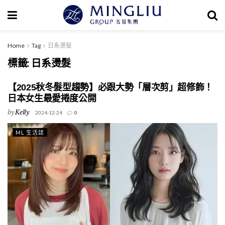
Home
Tag
日系燙髮
標籤:
日系燙髮
【2025秋冬髮型趨勢】必跟大勢「層次剪」超修飾！
日本女生最愛捲度公開
by
Kelly
2024-12-24
0
ML 生活誌