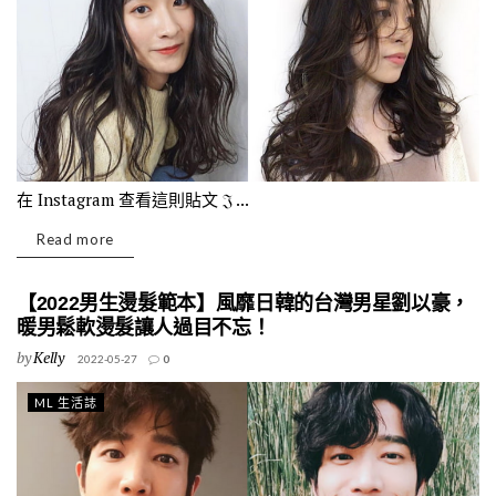
在 Instagram 查看這則貼文 𝔍 ...
Read more
【2022男生燙髮範本】風靡日韓的台灣男星劉以豪，
暖男鬆軟燙髮讓人過目不忘！
by
Kelly
2022-05-27
0
ML 生活誌