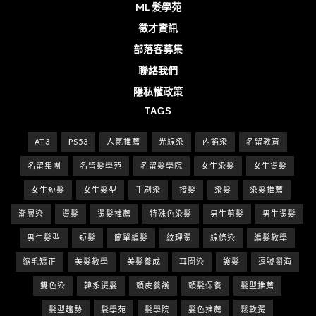
ML 髮學苑
徵才資訊
部落客募集
聯絡我們
隱私權政策
TAGS
AT3
PS53
人氣推薦
光線染
內餡染
名留教育
名留集團
名留髮學苑
名留髮學院
女生染髮
女生燙髮
女生短髮
女生髮型
手刷染
接髮
染髮
染髮推薦
漸層染
燙髮
燙髮推薦
特殊色染髮
男生剪髮
男生燙髮
男生髮型
短髮
簡單編髮
紋理燙
線條染
編髮教學
縮毛矯正
美髮教學
美髮養成
耳圈染
護髮
逗號瀏海
雙色染
韓系燙髮
頭皮養護
頭髮保養
髮型推薦
髮型趨勢
髮學苑
髮學院
髮色推薦
鬆軟燙