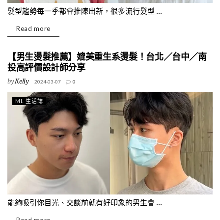
髮型趨勢每一季都會推陳出新，很多流行髮型 ...
Read more
【男生燙髮推薦】媲美重生系燙髮！台北／台中／南
投高評價設計師分享
by
Kelly
2024-03-07
0
ML 生活誌
能夠吸引你目光、交談前就有好印象的男生會 ...