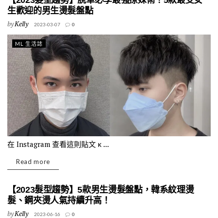
【2023髮型趨勢】脫單必學最強撩妹術！5款最受女
生歡迎的男生燙髮盤點
by
Kelly
2023-03-07
0
ML 生活誌
在 Instagram 查看這則貼文 ᴋ ...
Read more
【2023髮型趨勢】5款男生燙髮盤點，韓系紋理燙
髮、鋼夾燙人氣持續升高！
by
Kelly
2023-06-16
0