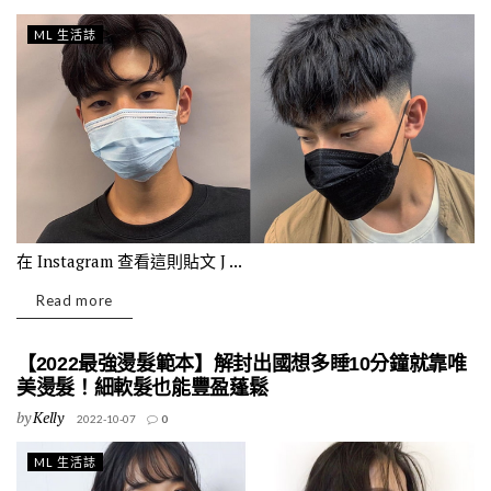
ML 生活誌
在 Instagram 查看這則貼文 J ...
Read more
【2022最強燙髮範本】解封出國想多睡10分鐘就靠唯
美燙髮！細軟髮也能豐盈蓬鬆
by
Kelly
2022-10-07
0
ML 生活誌