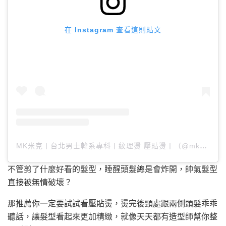
在 Instagram 查看這則貼文
MK米克丨台北男士韓系專科丨紋理燙 壓貼燙丨（@mk_hair_7）分享的貼文
不管剪了什麼好看的髮型，睡醒頭髮總是會炸開，帥氣髮型
直接被無情破壞？
那推薦你一定要試試看壓貼燙，燙完後頸處跟兩側頭髮乖乖
聽話，讓髮型看起來更加精緻，就像天天都有造型師幫你整