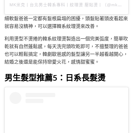
MK米克丨台北男士韓系專科丨紋理燙 壓貼燙丨（@mk_hair_7）分享的貼文
細軟髮爸爸一定都有髮根扁塌的困擾，頭髮貼著頭皮看起來
就容易沒精神，可以選擇韓系紋理燙來改善。
利用燙型不燙捲的韓系紋理燙製造出一個完美弧度，簡單吹
乾就有自然蓬鬆感，每天洗完頭吹乾即可，不擅整理的爸爸
也可以輕鬆搞定，韓劇歐爸感的髮型讓另一半越看越開心，
結婚之後還是能保持戀愛火花，感情甜蜜蜜。
男生髮型推薦5：日系長髮燙