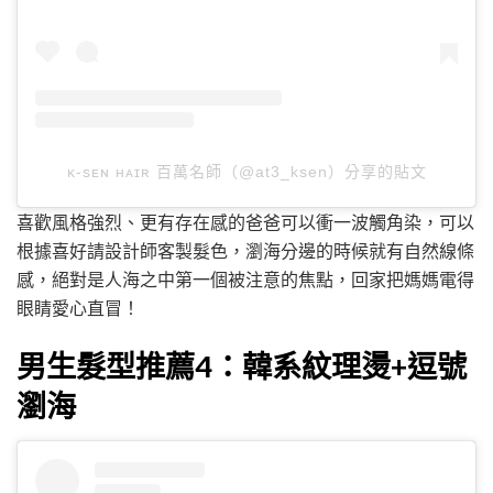
ᴋ-sᴇɴ ʜᴀɪʀ 百萬名師（@at3_ksen）分享的貼文
喜歡風格強烈、更有存在感的爸爸可以衝一波觸角染，可以
根據喜好請設計師客製髮色，瀏海分邊的時候就有自然線條
感，絕對是人海之中第一個被注意的焦點，回家把媽媽電得
眼睛愛心直冒！
男生髮型推薦4：韓系紋理燙+逗號
瀏海