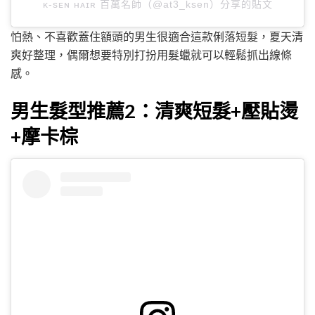
ᴋ-sᴇɴ ʜᴀɪʀ 百萬名師（@at3_ksen）分享的貼文
怕熱、不喜歡蓋住額頭的男生很適合這款俐落短髮，夏天清
爽好整理，偶爾想要特別打扮用髮蠟就可以輕鬆抓出線條
感。
男生髮型推薦2：清爽短髮+壓貼燙
+摩卡棕