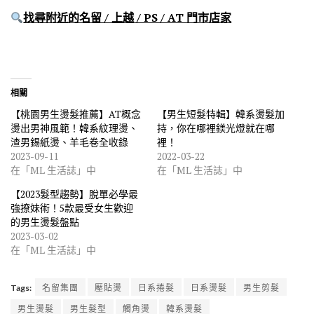
找尋附近的名留 / 上越 / PS / AT 門市店家
相關
【桃園男生燙髮推薦】AT概念
【男生短髮特輯】韓系燙髮加
燙出男神風範！韓系紋理燙、
持，你在哪裡鎂光燈就在哪
渣男錫紙燙、羊毛卷全收錄
裡！
2023-09-11
2022-03-22
在「ML 生活誌」中
在「ML 生活誌」中
【2023髮型趨勢】脫單必學最
強撩妹術！5款最受女生歡迎
的男生燙髮盤點
2023-03-02
在「ML 生活誌」中
Tags:
名留集團
壓貼燙
日系捲髮
日系燙髮
男生剪髮
男生燙髮
男生髮型
觸角燙
韓系燙髮