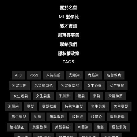
關於名留
ML 髮學苑
徵才資訊
部落客募集
聯絡我們
隱私權政策
TAGS
AT3
PS53
人氣推薦
光線染
內餡染
名留教育
名留集團
名留髮學苑
名留髮學院
女生染髮
女生燙髮
女生短髮
女生髮型
手刷染
接髮
染髮
染髮推薦
漸層染
燙髮
燙髮推薦
特殊色染髮
男生剪髮
男生燙髮
男生髮型
短髮
簡單編髮
紋理燙
線條染
編髮教學
縮毛矯正
美髮教學
美髮養成
耳圈染
護髮
逗號瀏海