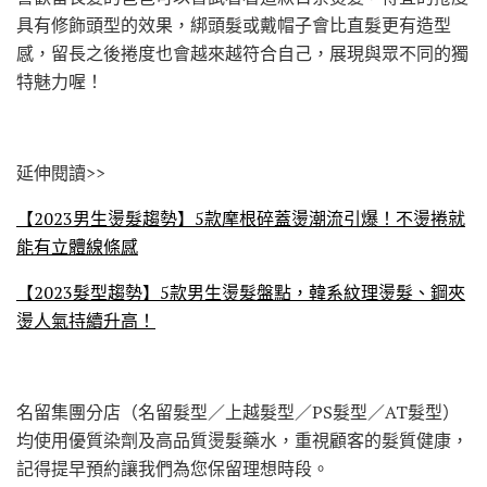
具有修飾頭型的效果，綁頭髮或戴帽子會比直髮更有造型
感，留長之後捲度也會越來越符合自己，展現與眾不同的獨
特魅力喔！
延伸閱讀>>
【2023男生燙髮趨勢】5款摩根碎蓋燙潮流引爆！不燙捲就
能有立體線條感
【2023髮型趨勢】5款男生燙髮盤點，韓系紋理燙髮、鋼夾
燙人氣持續升高！
名留集團分店（名留髮型／上越髮型／PS髮型／AT髮型）
均使用優質染劑及高品質燙髮藥水，重視顧客的髮質健康，
記得提早預約讓我們為您保留理想時段。