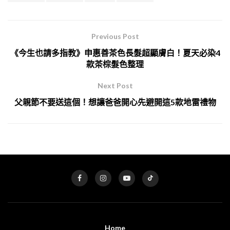
Previous Post
《今生也請多指教》申惠善茶色長髮超顯膚白！夏天必染4
款茶棕髮色整理
Next Post
父親節不要送這個！想讓爸爸開心先避開這5款地雷禮物
Home