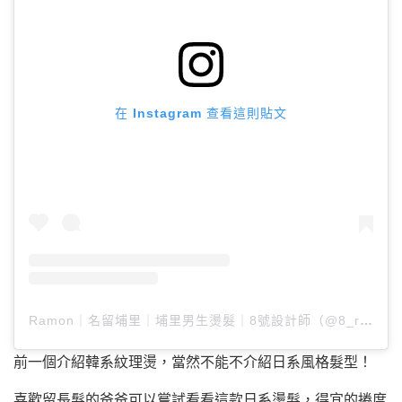
在 Instagram 查看這則貼文
Ramon｜名留埔里｜埔里男生燙髮｜8號設計師（@8_ramon）分享的貼文
前一個介紹韓系紋理燙，當然不能不介紹日系風格髮型！
喜歡留長髮的爸爸可以嘗試看看這款日系燙髮，得宜的捲度