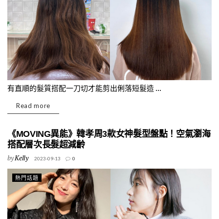
有直順的髮質搭配一刀切才能剪出俐落短髮造 ...
Read more
《MOVING異能》韓孝周3款女神髮型盤點！空氣瀏海
搭配層次長髮超減齡
by
Kelly
2023-09-13
0
熱門話題