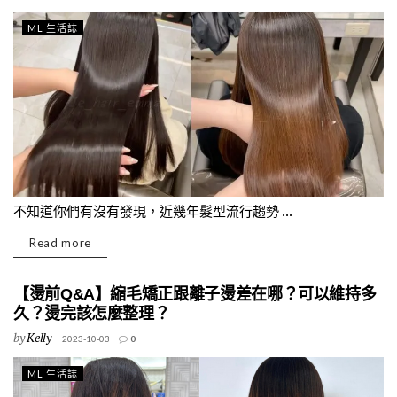
ML 生活誌
不知道你們有沒有發現，近幾年髮型流行趨勢 ...
Read more
【燙前Q&A】縮毛矯正跟離子燙差在哪？可以維持多
久？燙完該怎麼整理？
by
Kelly
2023-10-03
0
ML 生活誌