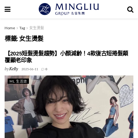
Home
Tag
女生燙髮
標籤:
女生燙髮
【2025短髮燙髮趨勢】小顏減齡！4款復古短捲髮顛
覆顯老印象
by
Kelly
2025-06-11
0
ML 生活誌