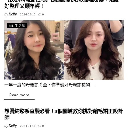
【2024母親節禮物】媽媽最愛的3款優雅燙髮，捲度
好整理又顯年輕！
by
Kelly
2024-05-15
0
ML 生活誌
一年一度的母親節將至，你準備好母親節禮物 ...
Read more
想燙純慾系直髮必看！3個關鍵教你挑對縮毛矯正設計
師
by
Kelly
2024-01-11
0