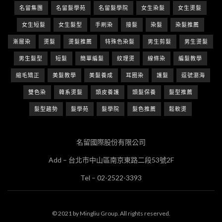
名留集團
名留髮學苑
名留髮學院
女生染髮
女生燙髮
女生短髮
女生髮型
手刷染
接髮
染髮
染髮推薦
漸層染
燙髮
燙髮推薦
特殊色染髮
男生剪髮
男生燙髮
男生髮型
短髮
簡單編髮
紋理燙
線條染
編髮教學
縮毛矯正
美髮教學
美髮養成
耳圈染
護髮
逗號瀏海
雙色染
韓系燙髮
頭皮養護
頭髮保養
髮型推薦
髮型趨勢
髮學苑
髮學院
髮色推薦
鬆軟燙
名留國際股份有限公司
Add – 台北市中山區南京東路二段53號2F
Tel – 02-2522-3393
© 2021 by Mingliu Group. All rights reserved.