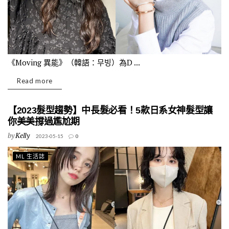
《Moving 異能》（韓語：무빙）為D ...
Read more
【2023髮型趨勢】中長髮必看！5款日系女神髮型讓
你美美撐過尷尬期
by
Kelly
2023-05-15
0
ML 生活誌