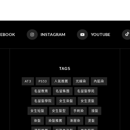
CEBOOK
INSTAGRAM
YOUTUBE
TAGS
AT3
PS53
人氣推薦
光線染
內餡染
名留教育
名留集團
名留髮學苑
名留髮學院
女生染髮
女生燙髮
女生短髮
女生髮型
手刷染
接髮
染髮
染髮推薦
漸層染
燙髮