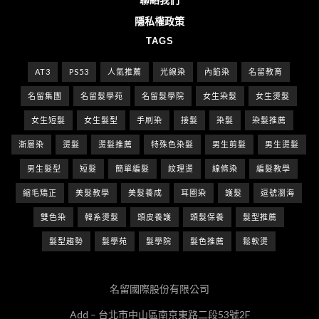
隱私權政策
TAGS
AT3
PS53
人氣推薦
光線染
內餡染
名留教育
名留集團
名留髮學苑
名留髮學院
女生染髮
女生燙髮
女生短髮
女生髮型
手刷染
接髮
染髮
染髮推薦
漸層染
燙髮
燙髮推薦
特殊色染髮
男生剪髮
男生燙髮
男生髮型
短髮
簡單編髮
紋理燙
線條染
編髮教學
縮毛矯正
美髮教學
美髮養成
耳圈染
護髮
逗號瀏海
雙色染
韓系燙髮
頭皮養護
頭髮保養
髮型推薦
髮型趨勢
髮學苑
髮學院
髮色推薦
鬆軟燙
名留國際股份有限公司
Add – 台北市中山區南京東路二段53號2F