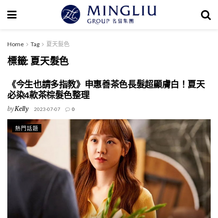
Home
Tag
夏天髮色
標籤:
夏天髮色
《今生也請多指教》申惠善茶色長髮超顯膚白！夏天
必染4款茶棕髮色整理
by
Kelly
2023-07-07
0
熱門話題