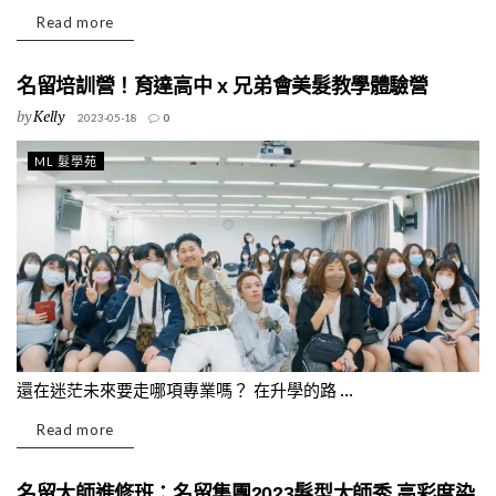
Read more
名留培訓營！育達高中 x 兄弟會美髮教學體驗營
by
Kelly
2023-05-18
0
ML 髮學苑
還在迷茫未來要走哪項專業嗎？ 在升學的路 ...
Read more
名留大師進修班：名留集團2023髮型大師秀 高彩度染