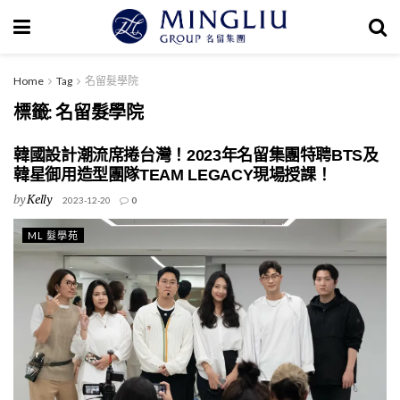
Home
Tag
名留髮學院
標籤:
名留髮學院
韓國設計潮流席捲台灣！2023年名留集團特聘BTS及
韓星御用造型團隊TEAM LEGACY現場授課！
by
Kelly
2023-12-20
0
ML 髮學苑