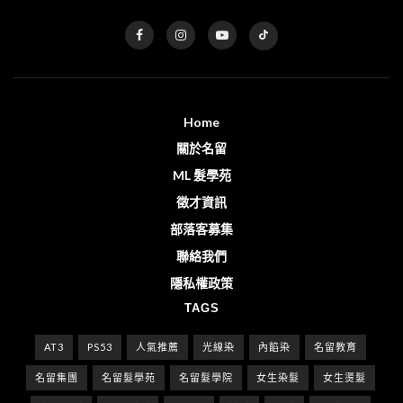
Home
關於名留
ML 髮學苑
徵才資訊
部落客募集
聯絡我們
隱私權政策
TAGS
AT3
PS53
人氣推薦
光線染
內餡染
名留教育
名留集團
名留髮學苑
名留髮學院
女生染髮
女生燙髮