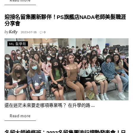
Read more
迎接名留集團新夥伴！PS旗艦店NADA老師美髮職涯
分享會
by
Kelly
2023-07-18
0
ML 髮學苑
還在迷茫未來要走哪項專業嗎？ 在升學的路 ...
Read more