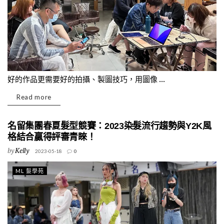
好的作品更需要好的拍攝、製圖技巧，用圖像 ...
Read more
名留集團春夏髮型競賽：2023染髮流行趨勢與Y2K風
格結合贏得評審青睞！
by
Kelly
2023-05-18
0
ML 髮學苑