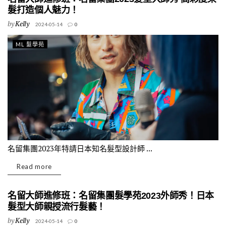
髮打造個人魅力！
by
Kelly
2024-05-14
0
ML 髮學苑
名留集團2023年特請日本知名髮型設計師 ...
Read more
名留大師進修班：名留集團髮學苑2023外師秀！日本
髮型大師親授流行髮藝！
by
Kelly
2024-05-14
0