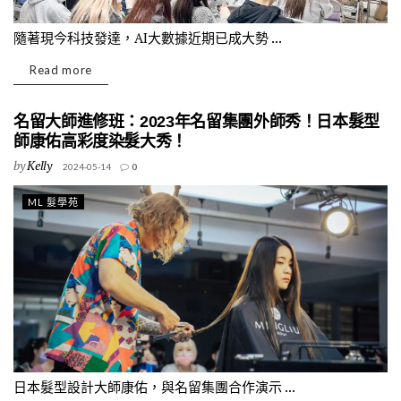
隨著現今科技發達，AI大數據近期已成大勢 ...
Read more
名留大師進修班：2023年名留集團外師秀！日本髮型
師康佑高彩度染髮大秀！
by
Kelly
2024-05-14
0
ML 髮學苑
日本髮型設計大師康佑，與名留集團合作演示 ...