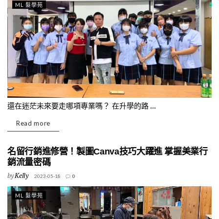
ML 髮學苑
還在迷茫未來要走哪項專業嗎？ 在升學的路 ...
Read more
名留行銷進修營！製圖Canva技巧大躍進 掌握美業行
銷流量密碼
by
Kelly
2023-05-18
0
ML 髮學苑