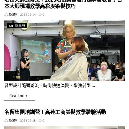
名留大師進修班：2023名留集團流行趨勢發表會！日
本大師現場教學高彩度染髮技巧
by
Kelly
2024-05-14
0
ML 髮學苑
髮型設計隨著潮流、時尚快速演變，增強髮型 ...
Read more
名留集團培訓營！高苑工商美髮教學體驗活動
by
Kelly
2023-05-18
0