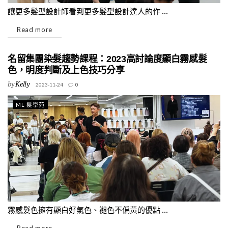
讓更多髮型設計師看到更多髮型設計達人的作 ...
Read more
名留集團染髮趨勢課程：2023高討論度顯白霧感髮
色，明度判斷及上色技巧分享
by
Kelly
2023-11-24
0
ML 髮學苑
霧感髮色擁有顯白好氣色、褪色不偏黃的優點 ...