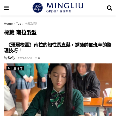
Home
Tag
南拉髮型
標籤:
南拉髮型
《殭屍校園》南拉的知性長直髮，擄獲帥氣班草的整
理技巧！
by
Kelly
2022-05-18
0
ML 生活誌