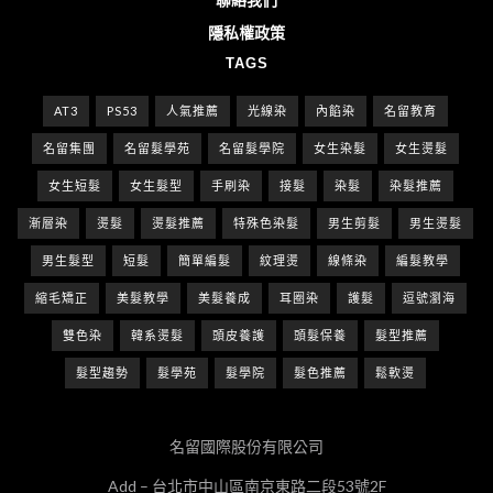
隱私權政策
TAGS
AT3
PS53
人氣推薦
光線染
內餡染
名留教育
名留集團
名留髮學苑
名留髮學院
女生染髮
女生燙髮
女生短髮
女生髮型
手刷染
接髮
染髮
染髮推薦
漸層染
燙髮
燙髮推薦
特殊色染髮
男生剪髮
男生燙髮
男生髮型
短髮
簡單編髮
紋理燙
線條染
編髮教學
縮毛矯正
美髮教學
美髮養成
耳圈染
護髮
逗號瀏海
雙色染
韓系燙髮
頭皮養護
頭髮保養
髮型推薦
髮型趨勢
髮學苑
髮學院
髮色推薦
鬆軟燙
名留國際股份有限公司
Add – 台北市中山區南京東路二段53號2F