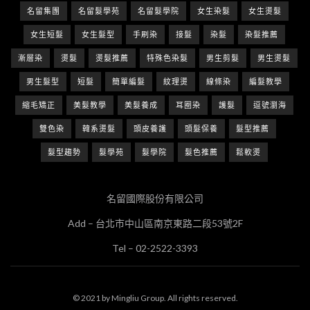
名留集團
名留髮學苑
名留髮學院
女生染髮
女生燙髮
女生短髮
女生髮型
手刷染
接髮
染髮
染髮推薦
漸層染
燙髮
燙髮推薦
特殊色染髮
男生剪髮
男生燙髮
男生髮型
短髮
簡單編髮
紋理燙
線條染
編髮教學
縮毛矯正
美髮教學
美髮養成
耳圈染
護髮
逗號瀏海
雙色染
韓系燙髮
頭皮養護
頭髮保養
髮型推薦
髮型趨勢
髮學苑
髮學院
髮色推薦
鬆軟燙
名留國際股份有限公司
Add – 台北市中山區南京東路二段53號2F
Tel – 02-2522-3393
© 2021 by Mingliu Group. All rights reserved.