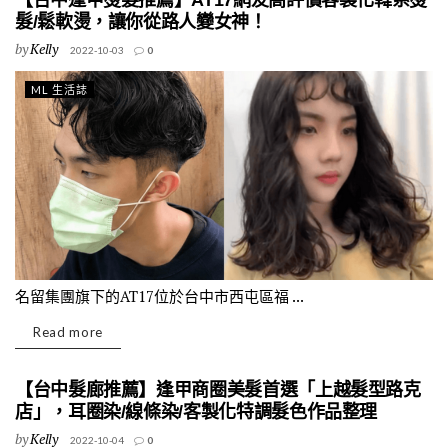
【台中逢甲燙髮推薦】AT17網友高評價客製化韓系燙
髮/鬆軟燙，讓你從路人變女神！
by
Kelly
2022-10-03
0
ML 生活誌
名留集團旗下的AT17位於台中市西屯區福 ...
Read more
【台中髮廊推薦】逢甲商圈美髮首選「上越髮型路克
店」，耳圈染/線條染/客製化特調髮色作品整理
by
Kelly
2022-10-04
0