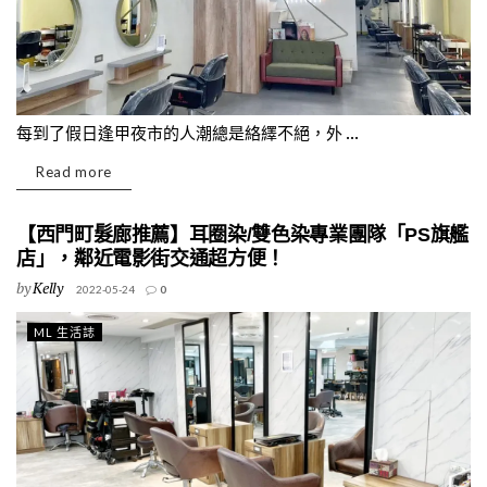
每到了假日逢甲夜市的人潮總是絡繹不絕，外 ...
Read more
【西門町髮廊推薦】耳圈染/雙色染專業團隊「PS旗艦
店」，鄰近電影街交通超方便！
by
Kelly
2022-05-24
0
ML 生活誌