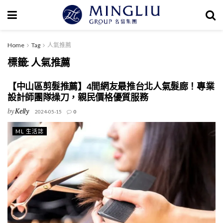
Home
Tag
人氣推薦
標籤:
人氣推薦
【中山區剪髮推薦】4間網友最推台北人氣髮廊！專業
設計師團隊操刀，親民價格優質服務
by
Kelly
2024-05-15
0
ML 生活誌