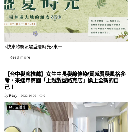
<快來體驗這場盛夏時光>來一 ...
Read more
【台中髮廊推薦】女生中長髮線條染/質感燙髮風格參
考，來逢甲商圈「上越髮型路克店」換上全新的自
己！
by
Kelly
2022-10-05
0
ML 生活誌