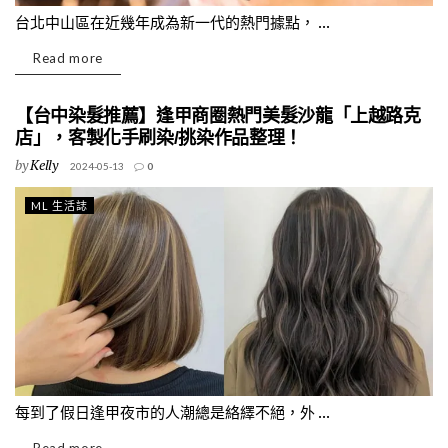
台北中山區在近幾年成為新一代的熱門據點， ...
Read more
【台中染髮推薦】逢甲商圈熱門美髮沙龍「上越路克
店」，客製化手刷染/挑染作品整理！
by
Kelly
2024-05-13
0
ML 生活誌
每到了假日逢甲夜市的人潮總是絡繹不絕，外 ...