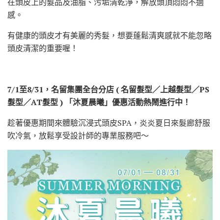
在頭皮上的髮品及油脂、污垢清乾淨，解放頭頂悶悶不適
感。
有健康的頭皮才有美麗的秀髮，想要蓬鬆清爽感就不能忽略
頭皮清潔的重要喔！
7/1至8/31，名留集團全台分店 ( 名留髮型／上越髮型／PS
髮型／AT髮型 ) 「沐夏晨曦」優惠活動熱鬧進行中！
趁著優惠期間來體驗沉浸式頭皮SPA，炎炎夏日來髮廊舒服
吹冷氣，放鬆享受設計師的專業服務吧～