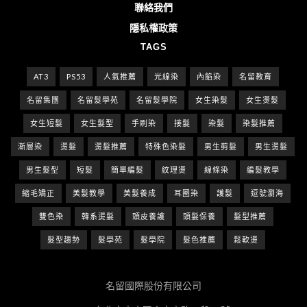
聯絡我們
隱私權政策
TAGS
AT3
PS53
人氣推薦
光線染
內餡染
名留教育
名留集團
名留髮學苑
名留髮學院
女生染髮
女生燙髮
女生短髮
女生髮型
手刷染
接髮
染髮
染髮推薦
漸層染
燙髮
燙髮推薦
特殊色染髮
男生剪髮
男生燙髮
男生髮型
短髮
簡單編髮
紋理燙
線條染
編髮教學
縮毛矯正
美髮教學
美髮養成
耳圈染
護髮
逗號瀏海
雙色染
韓系燙髮
頭皮養護
頭髮保養
髮型推薦
髮型趨勢
髮學苑
髮學院
髮色推薦
鬆軟燙
名留國際股份有限公司