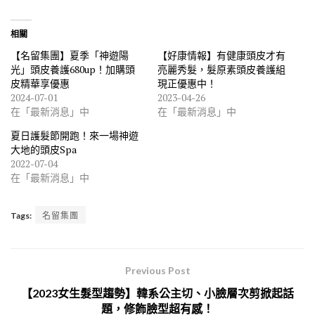
相關
【名留集團】夏季「神遊陽
【好康情報】有健康頭皮才有
光」頭皮養護680up！加購頭
亮麗秀髮，髮原素頭皮養護組
皮精華享優惠
現正優惠中！
2024-07-01
2023-04-26
在「最新消息」中
在「最新消息」中
夏日護髮節開跑！來一場神遊
大地的頭皮Spa
2022-07-04
在「最新消息」中
Tags:
名留集團
Previous Post
【2023女生髮型趨勢】韓系公主切、小臉層次剪掀起話
題，修飾臉型超有感！