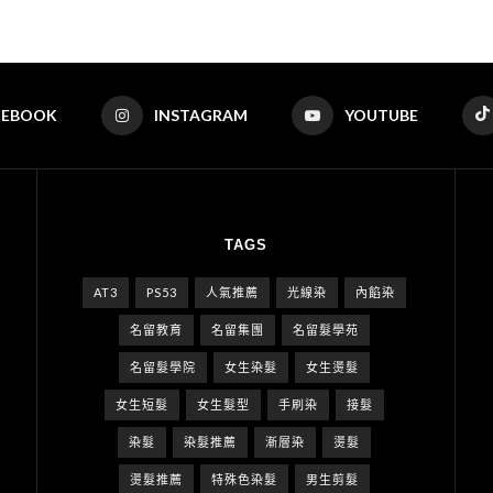
CEBOOK
INSTAGRAM
YOUTUBE
TAGS
AT3
PS53
人氣推薦
光線染
內餡染
名留教育
名留集團
名留髮學苑
名留髮學院
女生染髮
女生燙髮
女生短髮
女生髮型
手刷染
接髮
染髮
染髮推薦
漸層染
燙髮
燙髮推薦
特殊色染髮
男生剪髮