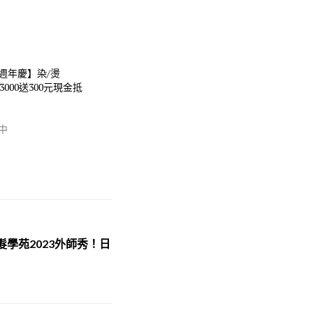
h週年慶】染/燙
3000送300元現金抵
中
學苑2023外師秀！日