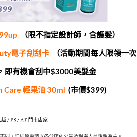
99up
（限不指定設計師，含護髮）
auty電子刮刮卡
（活動期間每人限領一次
即有機會刮中$3000美髮金
n Care 輕果油 30ml
(市價$399)
 / PS / AT 門市店家
不同，詳細優惠請以各分店內公告及現場人員說明為主。