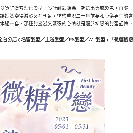
髮質訂做客製化髮型，設計師跟媽媽一起選出質感髮色，再燙一
讓媽媽變得減齡又有朝氣，彷彿重現二十年前要和心儀男生約會
換過一套，那種甜滋滋又緊張的心情就是屬於初戀的甜蜜記憶。
集團全台分店 ( 名留髮型／上越髮型／PS髮型／AT髮型 ) 「微糖