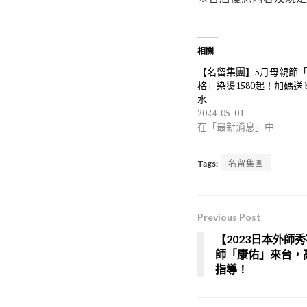
相關
【名留集團】5月母親節
格」染燙1580起！加碼送 b
水
2024-05-01
在「最新消息」中
Tags:
名留集團
Previous Post
【2023日本外師
師「康佑」來台，
指導！