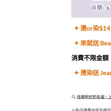
✦ 燙or染$14
✦ 來就送 Be
消費不限金額，
✦ 燙染送 Jea
找尋附近的名留 / 上越
※各店優惠內容及規定