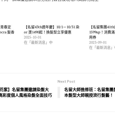
「青春定
【名留43th週年慶】10/1－10/31 染
【名留集團41t
cra 髮香
or 燙1490起！換髮型立享優惠
1599up！消費滿
2025-10-01
用券
在「最新消息」中
2023-09-01
在「最新消息」
Next Post
秀花絮】名留集團邀請染髮大
名留大師進修班：名留集團髮
高彩度個人風格染髮全面技巧
本髮型大師親授流行髮藝！