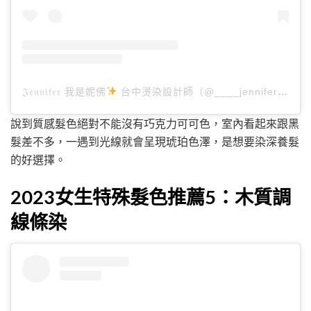
𝔍𝔢𝔫𝔫𝔦𝔣𝔢𝔯 我是妮佛
台中燙染設計師（@____jennifer____h）分享的貼文
說到質感髮色絕對不能沒有巧克力可可色，室內看起來跟黑
髮差不多，一遇到光線就會呈現琥珀色澤，是想要染深養髮
的好選擇。
2023女生特殊髮色推薦5：木質調
線條染