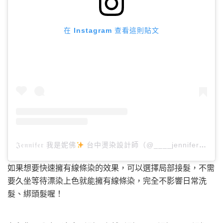
在 Instagram 查看這則貼文
𝔍𝔢𝔫𝔫𝔦𝔣𝔢𝔯 我是妮佛
台中燙染設計師（@____jennifer____h）分享的貼文
如果想要快速擁有線條染的效果，可以選擇局部接髮，不需
要久坐等待漂染上色就能擁有線條染，完全不影響日常洗
髮、綁頭髮喔！