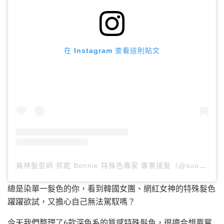
在 Instagram 查看這則貼文
員林髮型師 邦妮 Bonnie 特殊色專家 專業接髮（@suo12350）分享的貼文
總是染單一髮色的你，看到韓國女團、網紅女神的特殊髮色
躍躍欲試，又擔心自己無法駕馭嗎？
今天我們整理了6款深色系的質感特殊髮色，很適合想要嘗