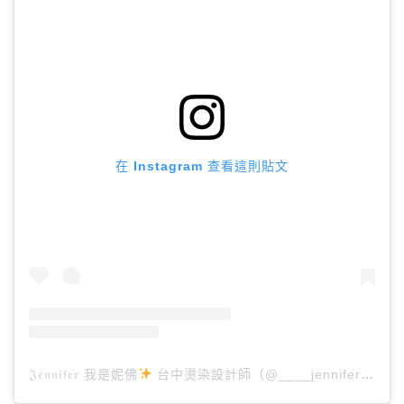
在 Instagram 查看這則貼文
𝔍𝔢𝔫𝔫𝔦𝔣𝔢𝔯 我是妮佛
台中燙染設計師（@____jennifer____h）分享的貼文