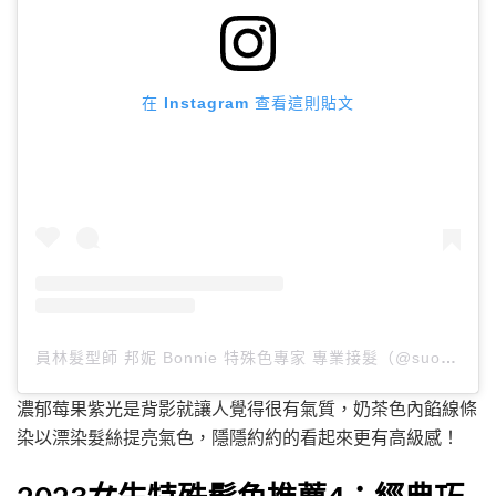
在 Instagram 查看這則貼文
員林髮型師 邦妮 Bonnie 特殊色專家 專業接髮（@suo12350）分享的貼文
濃郁莓果紫光是背影就讓人覺得很有氣質，奶茶色內餡線條
染以漂染髮絲提亮氣色，隱隱約約的看起來更有高級感！