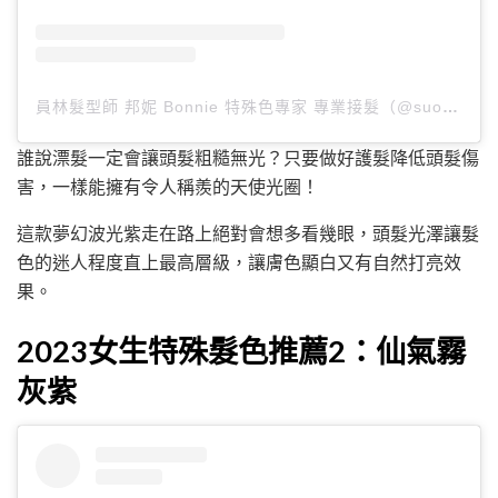
員林髮型師 邦妮 Bonnie 特殊色專家 專業接髮（@suo12350）分享的貼文
誰說漂髮一定會讓頭髮粗糙無光？只要做好護髮降低頭髮傷
害，一樣能擁有令人稱羨的天使光圈！
這款夢幻波光紫走在路上絕對會想多看幾眼，頭髮光澤讓髮
色的迷人程度直上最高層級，讓膚色顯白又有自然打亮效
果。
2023女生特殊髮色推薦2：仙氣霧
灰紫