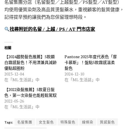
名留集團分店（名留髮型／上越髮型／PS髮型／AT髮型）
均使用優質染劑及高品質燙髮藥水，重視顧客的髮質健康，
記得提早預約讓我們為您保留理想時段。
找尋附近的名留 / 上越 / PS / AT 門市店家
相關
【2024趨勢髮色推薦】5款顯
Pantone 2025年度代表色「摩
白霧感髮色！不用漂兼具減齡
卡慕斯」！盤點5款霧感溫柔
優點超圈粉
髮色
2023-12-04
2024-12-10
在「ML 生活誌」中
在「ML 生活誌」中
【2022染髮推薦】5款夏日髮
色，第一次染髮也能輕鬆駕馭
2022-05-26
在「ML 生活誌」中
Tags:
名留集團
女生髮色
特殊髮色
線條染
質感髮色