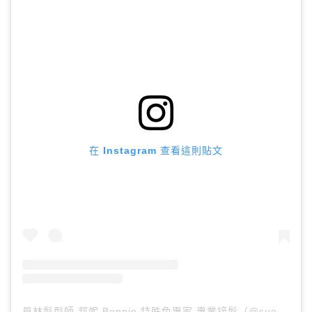
在 Instagram 查看這則貼文
員林髮型師 邦妮 Bonnie 特殊色專家 專業接髮（@suo12350）分享的貼文