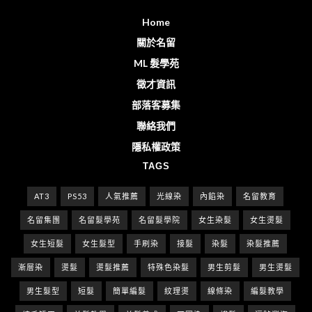
Home
關於名留
ML 髮學苑
徵才資訊
部落客募集
聯絡我們
隱私權政策
TAGS
AT3
PS53
人氣推薦
光線染
內餡染
名留教育
名留集團
名留髮學苑
名留髮學院
女生染髮
女生燙髮
女生短髮
女生髮型
手刷染
接髮
染髮
染髮推薦
漸層染
燙髮
燙髮推薦
特殊色染髮
男生剪髮
男生燙髮
男生髮型
短髮
簡單編髮
紋理燙
線條染
編髮教學