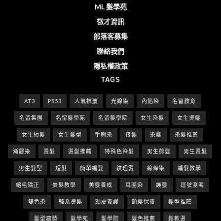
ML 髮學苑
徵才資訊
部落客募集
聯絡我們
隱私權政策
TAGS
AT3
PS53
人氣推薦
光線染
內餡染
名留教育
名留集團
名留髮學苑
名留髮學院
女生染髮
女生燙髮
女生短髮
女生髮型
手刷染
接髮
染髮
染髮推薦
漸層染
燙髮
燙髮推薦
特殊色染髮
男生剪髮
男生燙髮
男生髮型
短髮
簡單編髮
紋理燙
線條染
編髮教學
縮毛矯正
美髮教學
美髮養成
耳圈染
護髮
逗號瀏海
雙色染
韓系燙髮
頭皮養護
頭髮保養
髮型推薦
髮型趨勢
髮學苑
髮學院
髮色推薦
鬆軟燙