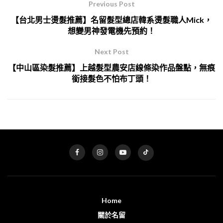
Previous Post
【台北男士燙髮推薦】名留髮型總店韓系燙髮職人Mick，
想變男神發電機先預約！
Next Post
【中山區染髮推薦】上越髮型農安店線條染作品盤點，無痕
銜接髮色不怕布丁頭！
Home
關於名留