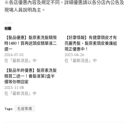
※各店優惠內容及規定不同，詳細優惠請以各分店內公告及
現場人員說明為主。
相關
【髮品優惠】髮原素洗髮精限
【好康情報】有健康頭皮才有
時1480！買再送頭皮精華液二
亮麗秀髮，髮原素頭皮養護組
選一
現正優惠中！
2024-07-01
2023-04-26
在「最新消息」中
在「最新消息」中
【髮品年終優惠】髮原素洗髮
精買二送一！養髮液第2盒半
價等你帶回家
2023-11-08
在「最新消息」中
Tags:
名留集團