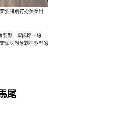
定要特別打扮美美出
會髮型，聖誕節、跨
定曖昧對象就在髮型的
馬尾