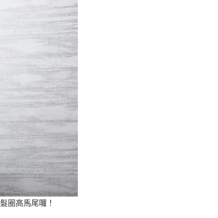
髮圈高馬尾囉！