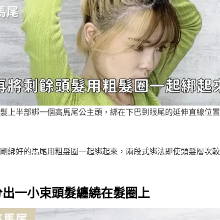
髮上半部綁一個高馬尾公主頭，綁在下巴到眼尾的延伸直線位置
剛綁好的馬尾用粗髮圈一起綁起來，兩段式綁法即使頭髮層次較
 馬尾分出一小束頭髮纏繞在髮圈上