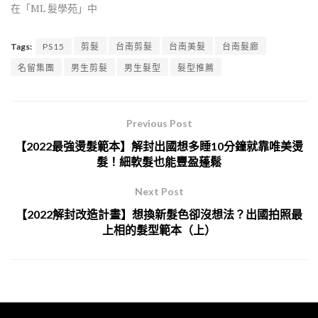
在「ML 髮學苑」中
Tags:
PS15
剪髮
台南剪髮
台南美髮
台南髮廊
名留集團
男生剪髮
男生髮型
髮型推薦
Previous Post
【2022最強燙髮範本】解封出國想多睡10分鐘就靠唯美燙
髮！細軟髮也能豐盈蓬鬆
Next Post
【2022解封改造計畫】想換新髮色卻沒想法？出國拍照最
上相的髮型範本（上）