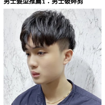
男士髮型推薦1：男士破碎剪