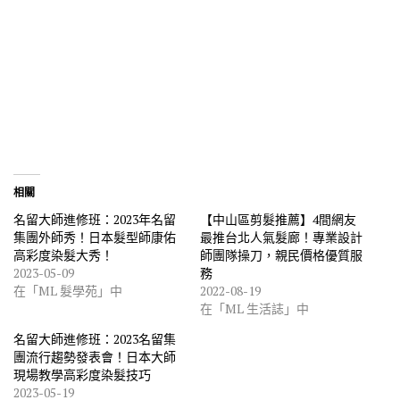
相關
名留大師進修班：2023年名留
【中山區剪髮推薦】4間網友
集團外師秀！日本髮型師康佑
最推台北人氣髮廊！專業設計
高彩度染髮大秀！
師團隊操刀，親民價格優質服
2023-05-09
務
在「ML 髮學苑」中
2022-08-19
在「ML 生活誌」中
名留大師進修班：2023名留集
團流行趨勢發表會！日本大師
現場教學高彩度染髮技巧
2023-05-19