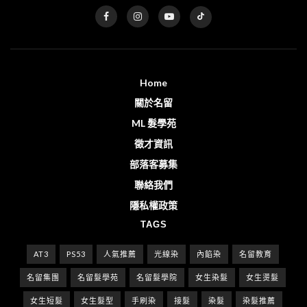
Home
關於名留
ML 髮學苑
徵才資訊
部落客募集
聯絡我們
隱私權政策
TAGS
AT3
PS53
人氣推薦
光線染
內餡染
名留教育
名留集團
名留髮學苑
名留髮學院
女生染髮
女生燙髮
女生短髮
女生髮型
手刷染
接髮
染髮
染髮推薦