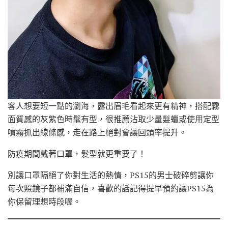
客人想要短一點的瀏海，露出眉毛看起來更有精神，搭配霧
面質感的灰紫色時髦有型，很推薦沾取少量髮蠟或使用定型
噴霧抓出線條感，走在路上絕對會讓回頭率提升。
防疫期間戴著口罩，髮型就更重要了！
別讓口罩隔絕了你對生活的熱情，PS15的男士破碎剪讓你
每次照鏡子都補滿自信，喜歡的話記得提早預約讓PS15為
你保留理想時段喔。