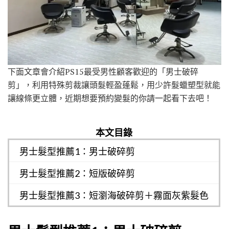
下面文章會介紹PS15最受男性顧客歡迎的「男士破碎
剪」，利用特殊剪裁讓頭髮輕盈蓬鬆，用少許髮蠟塑型就能
讓線條更立體，近期想要預約變髮的你請一起看下去吧！
本文目錄
男士髮型推薦1：男士破碎剪
男士髮型推薦2：短版破碎剪
男士髮型推薦3：短瀏海破碎剪＋霧面灰紫髮色