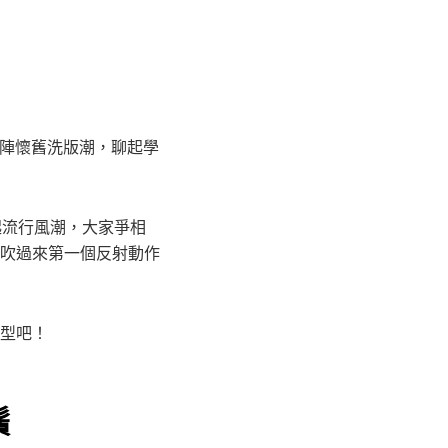
一陣懷舊洗版潮，聊起學
起流行風潮，大家爭相
吹過來第一個反射動作
型吧！
鬚