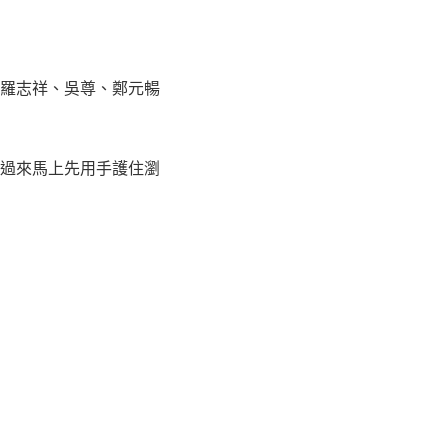
羅志祥、吳尊、鄭元暢
過來馬上先用手護住瀏