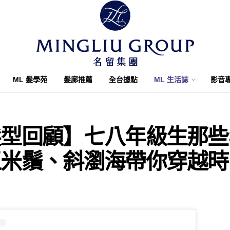
ML 髮學苑
髮廊推薦
全台據點
ML 生活誌
影音
髮型回顧】七八年級生那些
玉米鬚、斜瀏海帶你穿越時