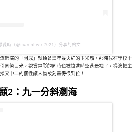
愛時（@maninlove.2021）分享的貼文
澤飾演的「阿成」就頂著當年最火紅的玉米鬚，那時候在學校十
引同儕目光，觀賞電影的同時也被拉進時空背景裡了，導演把主
接又中二的個性讓人物被刻畫得很到位！
顧2：九一分斜瀏海