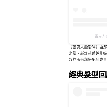
當男人戀
《當男人戀愛時》由邱
米鬚，越炸越蓬越能吸
超炸玉米鬚搭配阿成直
經典髮型回