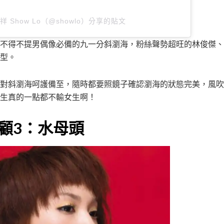
祥 Show Lo（@showlo）分享的貼文
不得不提男偶像必備的九一分斜瀏海，粉絲聲勢超旺的林俊傑、
型。
對斜瀏海呵護備至，隨時都要照鏡子確認瀏海的狀態完美，風吹
生真的一點都不輸女生啊！
顧3：水母頭