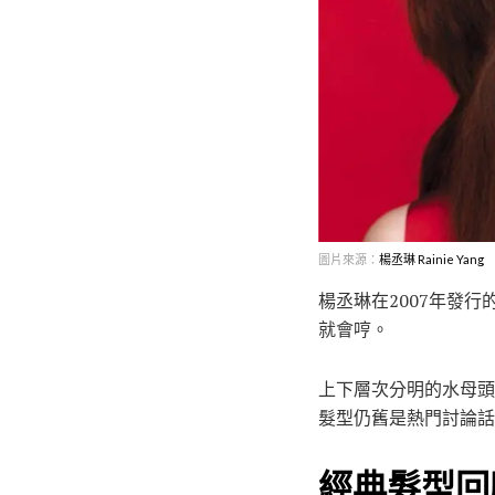
圖片來源：
楊丞琳 Rainie Yang
楊丞琳在2007年發
就會哼。
上下層次分明的水母頭
髮型仍舊是熱門討論話
經典髮型回