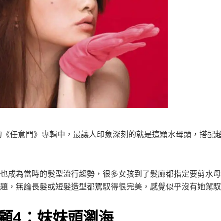
行的《任意門》專輯中，最讓人印象深刻的就是這顆水母頭，搭配
也成為當時的髮型流行趨勢，很多女孩到了髮廊都指定要剪水母
題，無論長髮或短髮造型都駕馭得很完美，感覺似乎沒有她駕馭
顧4：妹妹頭瀏海