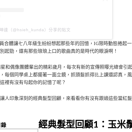
坤達（@hsieh_kunda）分享的貼文
Y全員合體讓七八年級生紛紛想起那些年的回憶，IG限時動態捲起
別起勁，還有那些琅琅上口的歌曲真的是時代的眼淚啊！
明星和偶像團體輩出的精彩歲月，每次有新的宣傳照曝光總會引
，每個同學桌上都擺著一面立鏡，抓頭髮抓得比上課還認真，風
這裡有沒有勾起你的記憶了呢？
讓人印象深刻的經典髮型回顧，來看看你有沒有跟過這些當紅髮
經典髮型回顧1：玉米
目錄