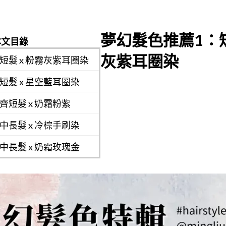
夢幻髮色推薦1：短
本文目錄
灰紫耳圈染
短髮 x 粉霧灰紫耳圈染
短髮 x 星空藍耳圈染
齊短髮 x 奶霜粉紫
中長髮 x 冷棕手刷染
中長髮 x 奶霜玫瑰金