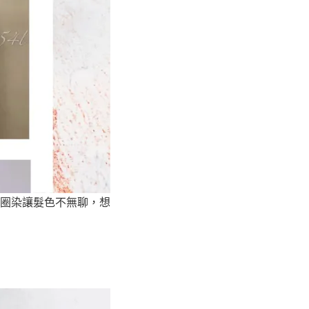
圈染讓髮色不無聊，想