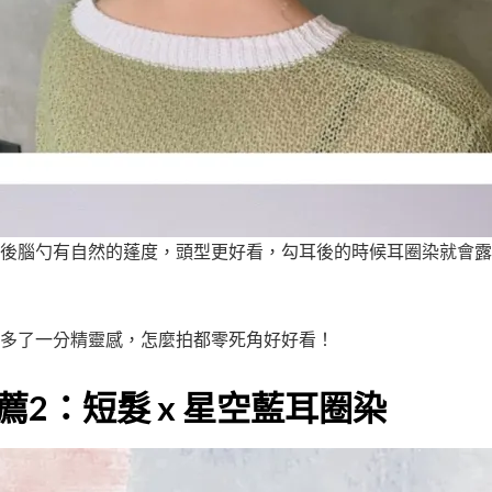
後腦勺有自然的蓬度，頭型更好看，勾耳後的時候耳圈染就會露
多了一分精靈感，怎麼拍都零死角好好看！
薦2：短髮 x 星空藍耳圈染