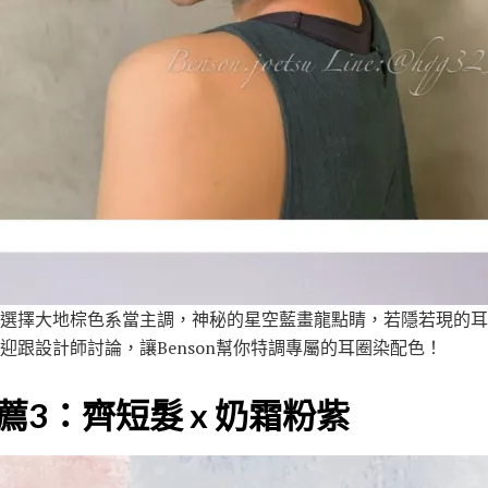
選擇大地棕色系當主調，神秘的星空藍畫龍點睛，若隱若現的耳
迎跟設計師討論，讓Benson幫你特調專屬的耳圈染配色！
薦3：齊短髮 x 奶霜粉紫