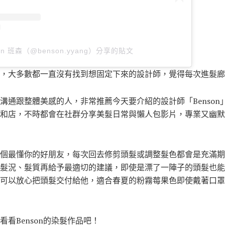
on 班森（@benson.yyang）分享的貼文
，大多數都一直沒有找到想固定下來的設計師，覺得每次進髮廊
通跟整體美感的人，非常推薦今天要介紹的設計師「Benson」，
和店，不時都會在社群分享美髮日常與懶人包影片，專業又幽默
個最懂你的好朋友，每次回去修剪頭髮或調整髮色都會是充滿期
髮況、髮質再給予最適切的建議，即使是漂了一陣子的頭髮也能
可以放心把頭髮交付給他，適合春夏的粉霧莓果色即使戴著口罩
看Benson的染髮作品吧！