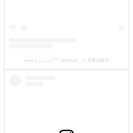
ɴᴀɴᴀ (⺣◡⺣)♡*（@09e0__）分享的貼文