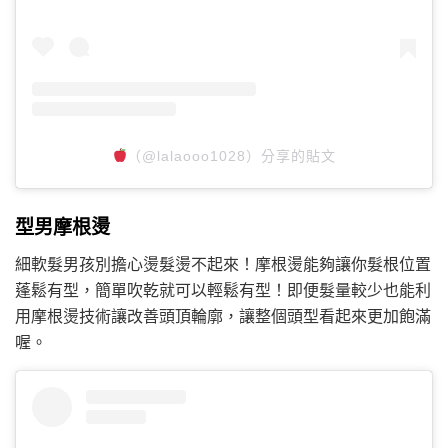
（@lalaooo1028）分享的貼文
型男摩根燙
細軟髮男孩別擔心燙髮燙不起來！摩根燙能夠讓你髮根位置
蓬鬆有型，簡單吹乾就可以輕鬆有型！即便髮量較少也能利
用摩根燙技術讓改善頭頂輪廓，讓整個頭型看起來更加飽滿
喔。