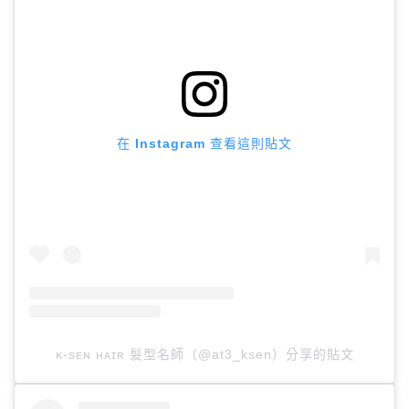
在 Instagram 查看這則貼文
ᴋ-sᴇɴ ʜᴀɪʀ 髮型名師（@at3_ksen）分享的貼文