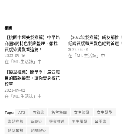
相關
【桃園中壢美髮推薦】中平路
【2022染髮推薦】網友都推！
商圈5間特色髮廊整理，想找
低調質感藍黑髮色絕對首選！
質感染燙髮看這篇！
2022-04-01
2022-09-16
在「ML 生活誌」中
在「ML 生活誌」中
【髮型推薦】開學季！最受矚
目的四款髮型，讓你變身校花
校草
2021-09-02
在「ML 生活誌」中
Tags:
AT3
內餡染
名留集團
女生染髮
女生髮型
染髮推薦
漸層染
燙髮推薦
男生燙髮
耳圈染
髮型趨勢
髮際線染