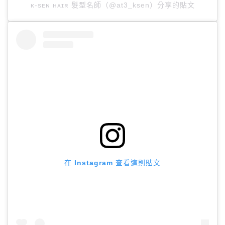
ᴋ-sᴇɴ ʜᴀɪʀ 髮型名師（@at3_ksen）分享的貼文
在 Instagram 查看這則貼文