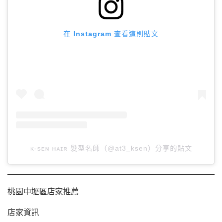
在 Instagram 查看這則貼文
ᴋ-sᴇɴ ʜᴀɪʀ 髮型名師（@at3_ksen）分享的貼文
桃園中壢區店家推薦
店家資訊