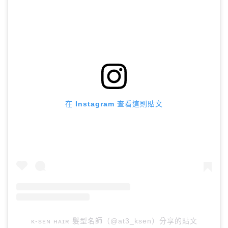
在 Instagram 查看這則貼文
ᴋ-sᴇɴ ʜᴀɪʀ 髮型名師（@at3_ksen）分享的貼文