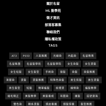
關於名留
ML 髮學苑
徵才資訊
部落客募集
聯絡我們
隱私權政策
TAGS
AT3
PS53
人氣推薦
光線染
內餡染
名留教育
名留集團
名留髮學苑
名留髮學院
女生染髮
女生燙髮
女生短髮
女生髮型
手刷染
接髮
染髮
染髮推薦
漸層染
燙髮
燙髮推薦
特殊色染髮
男生剪髮
男生燙髮
男生髮型
短髮
簡單編髮
紋理燙
線條染
編髮教學
縮毛矯正
美髮教學
美髮養成
耳圈染
護髮
逗號瀏海
雙色染
韓系燙髮
頭皮養護
頭髮保養
髮型推薦