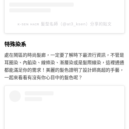
ᴋ-sᴇɴ ʜᴀɪʀ 髮型名師（@at3_ksen）分享的貼文
特殊染系
處在鬧區的時尚髮廊，一定要了解時下最流行資訊，不管是
耳圈染、內餡染、線條染、漸層染或是髮際線染，這裡通通
都能滿足你的需求！美麗的髮色證明了設計師高超的手藝，
一起來看看有沒有你心目中的髮色呢？