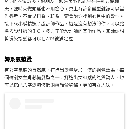
AT3的座位眾多，跟朋友一起來美髮也能坐在隔壁方便聊
天，臨時來做頭髮也不用擔心，桌上有許多髮型雜誌可以當
作參考，不管是日系、韓系一定會讓你找到心目中的髮型。
接下來小編精選了設計師作品，還是沒有想法的你，可以點
進去設計師的ＩＧ，多方了解設計師的其他作品，無論你想
剪燙染接髮都可以在AT3被滿足喔！
韓系氣墊燙
有著空氣般的自然感，打造出髮量增加一倍的視覺效果，每
個韓劇女主角必備髮型之一，打造出女神感的氣質動人，也
可以搭配八字瀏海修飾兩頰顴骨線條，更加有女人味。