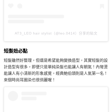
AT3_LEO hair stylist（@leo.0414）分享的貼文
短髮妞必點
短髮雖然好整理，但還是希望能夠變換造型，其實短髮的設
計造型有很多，即便只是單純染髮也能讓人有朝氣！內彎燙
能讓人有小清新的形象感覺，經典鮑伯頭則是人氣第一名！
來個時尚耳圈染也很俏麗喔！