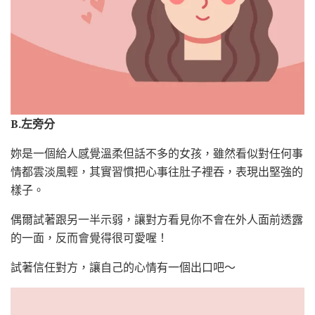
B.左旁分
妳是一個給人感覺溫柔但話不多的女孩，雖然看似對任何事
情都雲淡風輕，其實習慣把心事往肚子裡吞，表現出堅強的
樣子。
偶爾試著跟另一半示弱，讓對方看見你不會在外人面前透露
的一面，反而會覺得很可愛喔！
試著信任對方，讓自己的心情有一個出口吧～