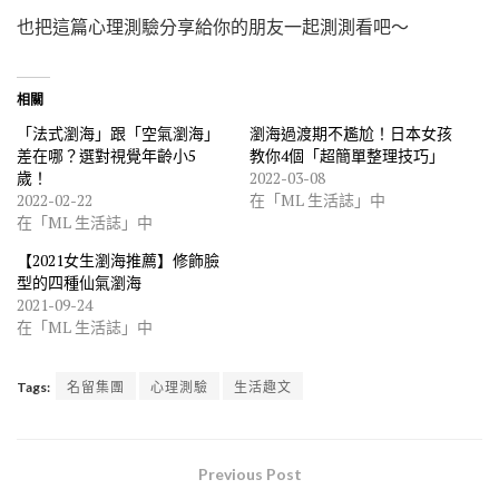
也把這篇心理測驗分享給你的朋友一起測測看吧～
相關
「法式瀏海」跟「空氣瀏海」
瀏海過渡期不尷尬！日本女孩
差在哪？選對視覺年齡小5
教你4個「超簡單整理技巧」
歲！
2022-03-08
2022-02-22
在「ML 生活誌」中
在「ML 生活誌」中
【2021女生瀏海推薦】修飾臉
型的四種仙氣瀏海
2021-09-24
在「ML 生活誌」中
Tags:
名留集團
心理測驗
生活趣文
Previous Post