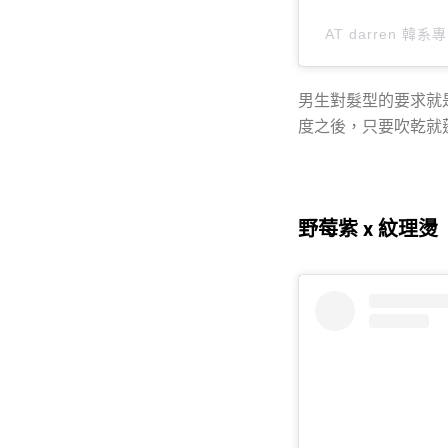
AT darren 
男生對髮型的要求就
度之後，只要吹乾就
野莓紫 x 紋理燙