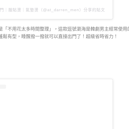
韓系專門｜服貼燙｜氣墊燙（@at_darren_men）分享的貼文
是「不用花太多時間整理」，這款逗號瀏海是韓劇男主經常使用
蓬鬆有型，睡醒撥一撥就可以直接出門了！超級省時省力！