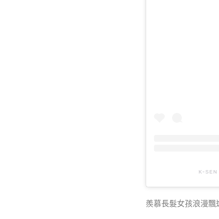
ᴋ-sᴇ
羨慕長髮女孩浪漫飄