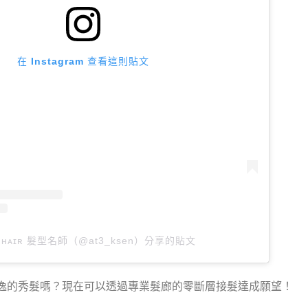
在 Instagram 查看這則貼文
ɴ ʜᴀɪʀ 髮型名師（@at3_ksen）分享的貼文
逸的秀髮嗎？現在可以透過專業髮廊的零斷層接髮達成願望！