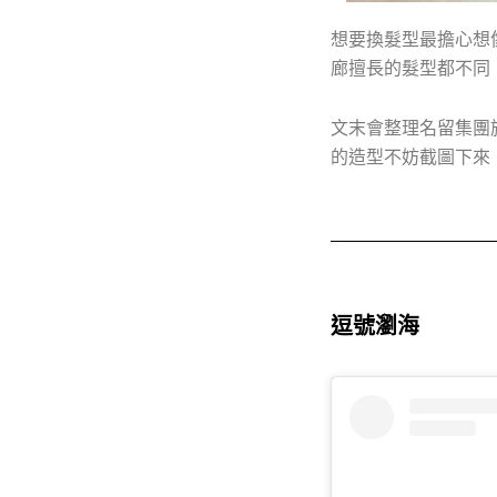
想要換髮型最擔心想
廊擅長的髮型都不同
文末會整理名留集團
的造型不妨截圖下來，
逗號瀏海