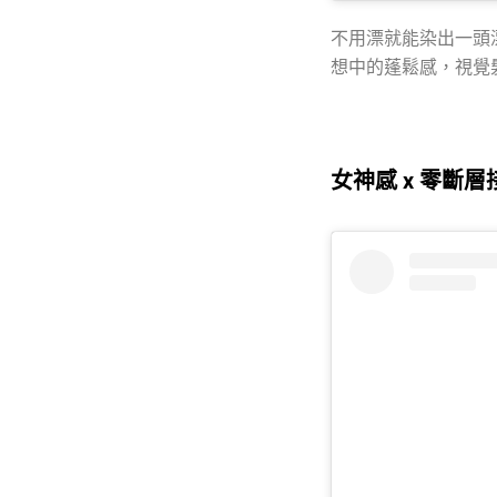
不用漂就能染出一頭
想中的蓬鬆感，視覺
女神感 x 零斷層