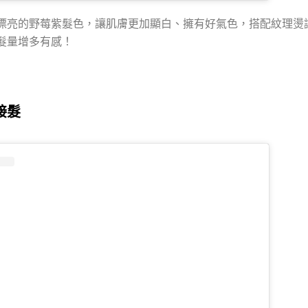
漂亮的野莓紫髮色，讓肌膚更加顯白、擁有好氣色，搭配紋理燙
髮量增多有感！
接髮