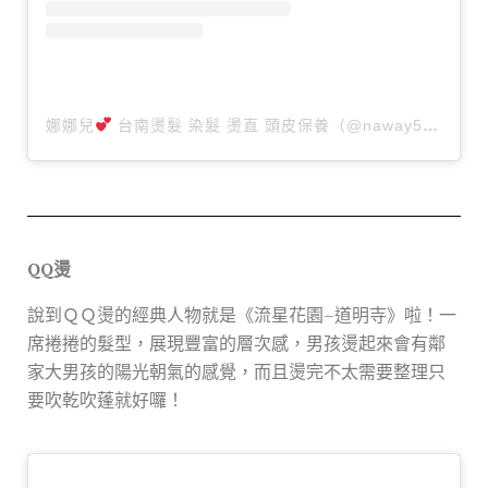
娜娜兒
台南燙髮 染髮 燙直 頭皮保養（@naway531）分享的貼文
QQ
燙
說到ＱＱ燙的經典人物就是《流星花園
–
道明寺》啦！一
席捲捲的髮型，展現豐富的層次感，男孩燙起來會有鄰
家大男孩的陽光朝氣的感覺，
而且燙完不太需要整理只
要吹乾吹
蓬就好囉！