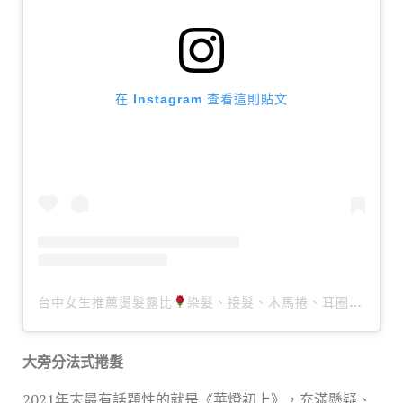
在 Instagram 查看這則貼文
台中女生推薦燙髮露比
染髮、接髮、木馬捲、耳圈染（@ruby_atruby）分享的貼文
大旁分法式捲髮
2021年末最有話題性的就是《華燈初上》，充滿懸疑、