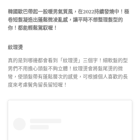
韓國歐巴帶起一股暖男氣質風，在
2022
持續發燒中！
極
卷短髮凝造出蓬鬆微凌亂感，
讓平時不想整理髮型的
你！
都能輕鬆駕馭喔！
紋理燙
真的是到哪邊都會看到「紋理燙」
三個字！
細
軟髮的型
男們不用擔心頭髮不夠立體！
紋理燙會將髮尾燙的微
彎，使頭髮帶有蓬鬆層次的感覺，可根據個人喜歡的長
度來考慮鬢角留長留短喔！