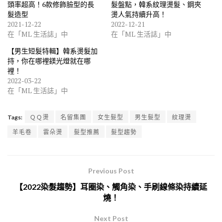
頭率超高！6款修飾臉型的長
髮盤點，韓系紋理燙髮、鋼夾
髮造型
燙人氣持續升高！
2021-12-22
2022-12-21
在「ML 生活誌」中
在「ML 生活誌」中
【男生短髮特輯】韓系燙髮加
持，你在哪裡鎂光燈就在哪
裡！
2022-03-22
在「ML 生活誌」中
Tags:
ＱＱ燙
名留集團
女生髮型
男生髮型
紋理燙
羊毛卷
雲朵燙
髮型推薦
髮型趨勢
Previous Post
【2022染髮趨勢】耳圈染、觸角染、手刷線條染持續延
燒！
Next Post