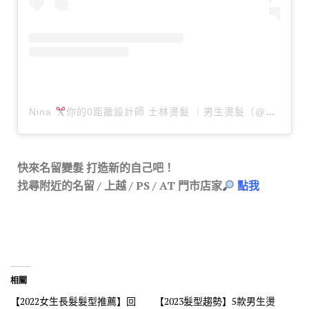
Nina
你的0距離設計師 士林燙髮 ｜男生燙髮（@nina_430）分享的貼文
快來名留變髮
打造新的自己吧！
找尋附近的名留 / 上越 / PS / AT 門市店家
點我
相關
【2022女生長髮髮型推薦】回
【2023髮型趨勢】5款男生燙