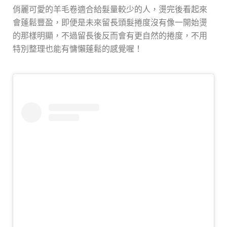
俏麗可愛的羊毛卷適合給髮量較少的人，燙完後看起來
會蓬鬆豐盈，即便是未來留長頭髮
捲度沒有像一開始燙
的那樣明顯，不過留長後反而會有更自然的捲度，不用
特別整理也能有慵懶蓬鬆的感覺喔！