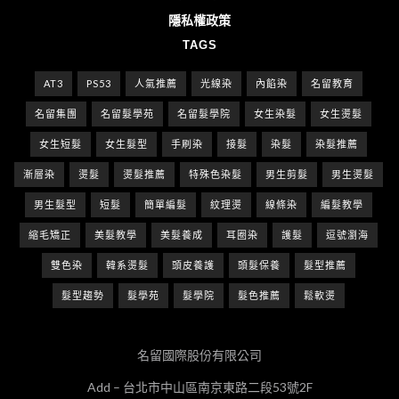
隱私權政策
TAGS
AT3
PS53
人氣推薦
光線染
內餡染
名留教育
名留集團
名留髮學苑
名留髮學院
女生染髮
女生燙髮
女生短髮
女生髮型
手刷染
接髮
染髮
染髮推薦
漸層染
燙髮
燙髮推薦
特殊色染髮
男生剪髮
男生燙髮
男生髮型
短髮
簡單編髮
紋理燙
線條染
編髮教學
縮毛矯正
美髮教學
美髮養成
耳圈染
護髮
逗號瀏海
雙色染
韓系燙髮
頭皮養護
頭髮保養
髮型推薦
髮型趨勢
髮學苑
髮學院
髮色推薦
鬆軟燙
名留國際股份有限公司
Add – 台北市中山區南京東路二段53號2F