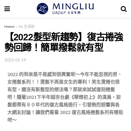
Home
ML 生活誌
【2022髮型新趨勢】復古捲強
勢回歸！簡單撥鬆就有型
2022-05-19
2022 的到來是不是感到很興奮呢～
今年不能忽視的男、
女捲髮系列！！
燙髮不再是女生的專利！
男生燙捲也很
有型，
還沒有新髮型的想法嗎？
那就來試試復刻捲髮
吧！
隨著
2021
下半年超夯台劇《華燈初上》的演員，妝
髮都帶有８０年代的復古風格造行，引發熱烈迴響與各
大網友討論！
讓我們看看
2022
復古風格捲髮系列有哪些
吧～