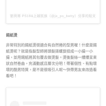
劉貝蒂 PS18&上越民族（@je_ps_betty）分享的貼文
錫紙燙
非常特別的錫紙燙很適合有自然捲的型男喔！什麼是
錫
紙燙呢？就是指髮型師將頭髮搓螺旋扭成一小撮一小
撮，並用錫紙將其包覆去做燙髮。燙後髮絲一縷縷呈束
狀自然卷曲，充滿動感且層次分明！
帶著個性、有點壞
壞的酷男特質，是不是很吸引人呢～
快帶男友來改造看
看吧！