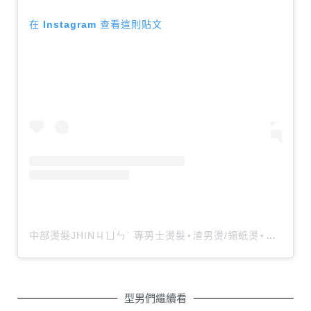
在 Instagram 查看這則貼文
中部燙髮JHINㄐㄩㄣˋ 專男士燙髮⋆渣男燙/錫紙燙⋆黑人燙（@jhin_6666）分享的貼文
型男們繼續看