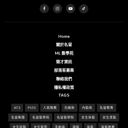
Home
關於名留
ML 髮學苑
徵才資訊
部落客募集
聯絡我們
隱私權政策
TAGS
AT3
PS53
人氣推薦
光線染
內餡染
名留教育
名留集團
名留髮學苑
名留髮學院
女生染髮
女生燙髮
女生短髮
女生髮型
手刷染
接髮
染髮
染髮推薦