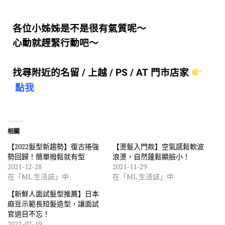
各位小姊姊是不是很有氣質呢～
心動就趕緊行動吧～
找尋附近的名留 / 上越 / PS / AT 門市店家
點我
相關
【2022髮型新趨勢】復古捲強
【燙髮入門款】空氣感鬆軟波
勢回歸！簡單撥鬆就有型
浪燙，自然蓬鬆顯臉小！
2021-12-28
2021-11-29
在「ML 生活誌」中
在「ML 生活誌」中
【新鮮人面試髮型推薦】日本
麻豆示範長短髮造型，讓面試
官過目不忘！
2022-02-19