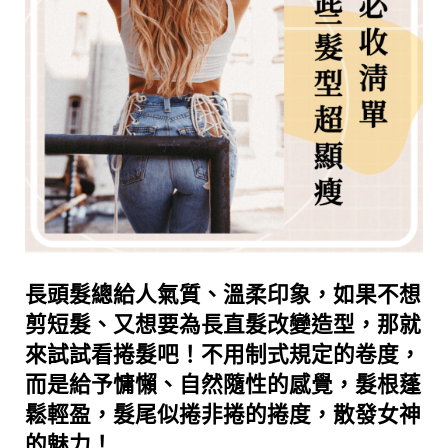
長頭髮總給人氣質、溫柔印象，如果不想
剪
短髮
、又想要為長直髮改變造型，那就
來試試看捲髮吧！
不用制式規定的卷度，
而是給予慵懶、自然隨性的感覺，髮根蓬
鬆輕盈，
髮尾似捲非捲的捲度，散發女神
的魅力！