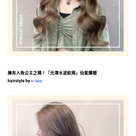
擁有人魚公主之稱！「光澤水波紋捲」仙氣爆棚
hairstyle by
ᴋ-sᴇɴ