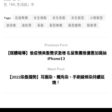
在「ML 生活誌」中
Tags:
名留集團
女生捲髮
女生長髮
女生髮型
小臉髮型
波浪捲
波紋燙
長髮
髮型推薦
髮型趨勢
鬆軟燙
Previous Post
【媒體報導】後疫情美髮需求激增 名留集團推優惠加碼抽
iPhone13
Next Post
【2022染髮趨勢】耳圈染、觸角染、手刷線條染持續延
燒！