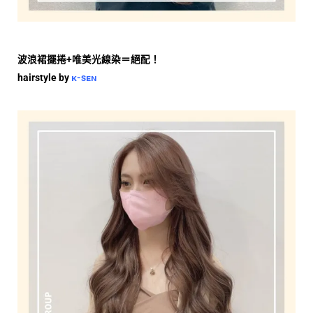
波浪裙擺捲
+
唯美光線染＝絕配！
hairstyle by
ᴋ-sᴇɴ