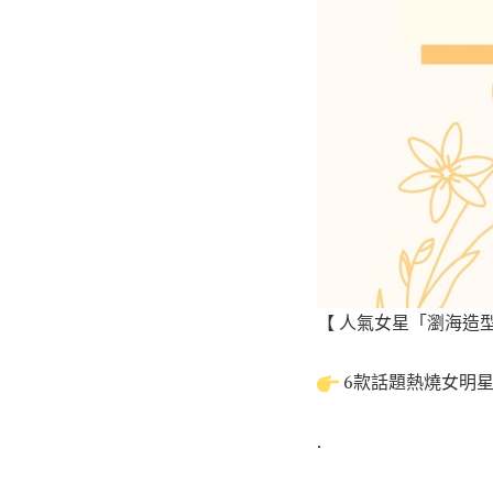
【 人氣女星「瀏海造
6款話題熱燒女明
.