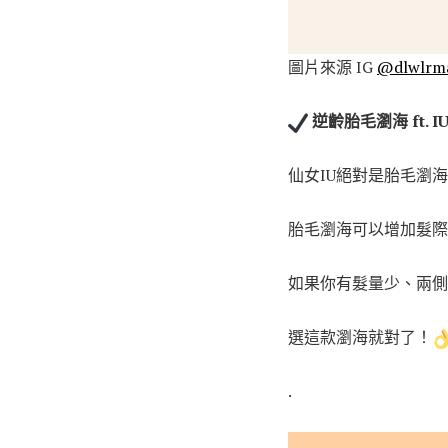
圖片來源 IG
@dlwlrm
逆齡胎毛瀏海 ft. I
仙女IU絕對是胎毛瀏
胎毛瀏海可以增加髮際
如果你有髮量少、兩側
選這款瀏海就對了！
.