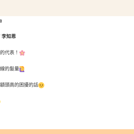
a
U 李知恩
海的代表！
線的髮量
額頭高的困擾的話