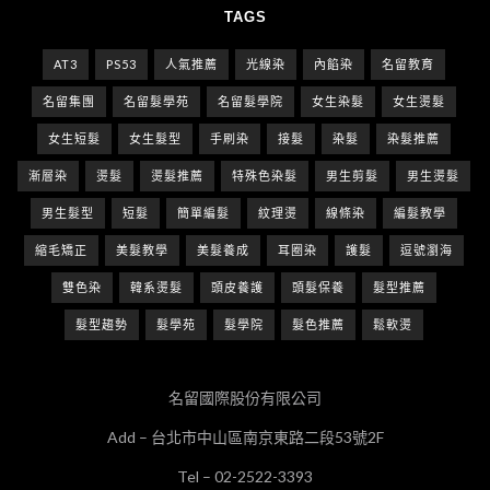
TAGS
AT3
PS53
人氣推薦
光線染
內餡染
名留教育
名留集團
名留髮學苑
名留髮學院
女生染髮
女生燙髮
女生短髮
女生髮型
手刷染
接髮
染髮
染髮推薦
漸層染
燙髮
燙髮推薦
特殊色染髮
男生剪髮
男生燙髮
男生髮型
短髮
簡單編髮
紋理燙
線條染
編髮教學
縮毛矯正
美髮教學
美髮養成
耳圈染
護髮
逗號瀏海
雙色染
韓系燙髮
頭皮養護
頭髮保養
髮型推薦
髮型趨勢
髮學苑
髮學院
髮色推薦
鬆軟燙
名留國際股份有限公司
Add – 台北市中山區南京東路二段53號2F
Tel – 02-2522-3393