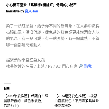
小心機耳圈染
「焦糖棕
x
櫻桃紅」低調的小秘密
hairstyle by
奇米
Hair
染了一頭紅頭髮，給予你不同的新氣象，在人群中顯得
亮眼出眾，活潑俏麗、暖色系的紅色調更能增添女人味
的氣息，有一點可愛、有一點強勢、有一點成熟，不管
哪一面都是閃耀動人！
趕緊預約來當紅髮女孩
找尋附近的名留 / 上越 / PS / AT 門市店家
點我
相關
【2022染髮推薦】超顯白！豔
【2024趨勢髮色推薦】5款顯
麗感降低的「紅色系髮色」
白霧感髮色！不用漂兼具減齡
TOP6 (上)
優點超圈粉