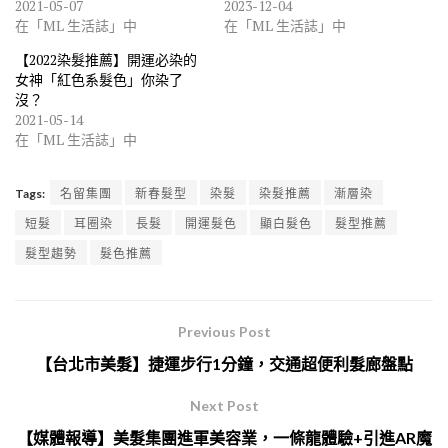
2021-05-07
2023-12-04
在「ML 生活誌」中
在「ML 生活誌」中
【2022染髮推薦】開運必染的
女神「紅色系髮色」你染了
沒？
2021-05-14
在「ML 生活誌」中
Tags:
名留集團
新春髮型
染髮
染髮推薦
漸層染
短髮
耳圈染
長髮
開運髮色
顯白髮色
髮型推薦
髮型趨勢
髮色推薦
Previous Post
【台北市美髮】捷運步行1分鐘，交通超便利髮廊盤點
Next Post
【媒體報導】美髮集團進軍美容業，一條龍體驗+引進AR魔