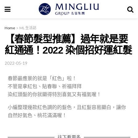
Home
ML 生活誌
【春節髮型推薦】過年就是要
紅通通！2022 染個招好運紅髮
2022-05-19
春節最應景的就是「紅色」啦！
不管是拿紅包、貼春聯、祈福拜拜
染紅頭髮的你就顯得特別喜氣又有福氣喔！
小編整理幾款紅色調的的髮色，且紅髮容易顯白，讓你
自然好氣色、桃花滿滿喔！
往下看更多