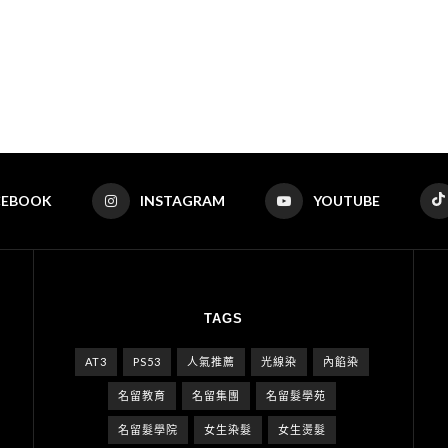
CEBOOK
INSTAGRAM
YOUTUBE
TAGS
AT3
PS53
人氣推薦
光線染
內餡染
名留教育
名留集團
名留髮學苑
名留髮學院
女生染髮
女生燙髮