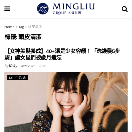
Home
Tag
頭皮清潔
標籤:
頭皮清潔
【女神美髮養成】40+還是少女容顏！「洗護髮5步
驟」讓女星們被歲月遺忘
by
Kelly
2022-05-18
0
ML 生活誌