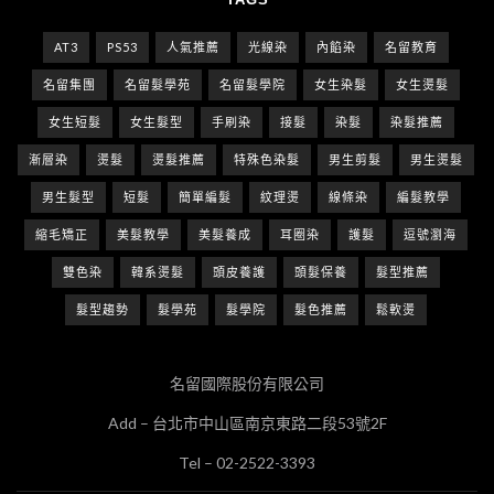
AT3
PS53
人氣推薦
光線染
內餡染
名留教育
名留集團
名留髮學苑
名留髮學院
女生染髮
女生燙髮
女生短髮
女生髮型
手刷染
接髮
染髮
染髮推薦
漸層染
燙髮
燙髮推薦
特殊色染髮
男生剪髮
男生燙髮
男生髮型
短髮
簡單編髮
紋理燙
線條染
編髮教學
縮毛矯正
美髮教學
美髮養成
耳圈染
護髮
逗號瀏海
雙色染
韓系燙髮
頭皮養護
頭髮保養
髮型推薦
髮型趨勢
髮學苑
髮學院
髮色推薦
鬆軟燙
名留國際股份有限公司
Add – 台北市中山區南京東路二段53號2F
Tel – 02-2522-3393