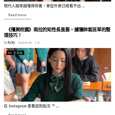
現代人越來越懂得保養，單從外表已經看不出 ...
Read more
《殭屍校園》南拉的知性長直髮，擄獲帥氣班草的整
理技巧！
by
Kelly
2022-05-18
0
ML 生活誌
在 Instagram 查看這則貼文 ᄌ ...