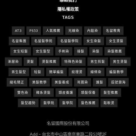
隱私權政策
TAGS
AT3
PS53
人氣推薦
光線染
內餡染
名留教育
名留集團
名留髮學苑
名留髮學院
女生染髮
女生燙髮
女生短髮
女生髮型
手刷染
接髮
染髮
染髮推薦
漸層染
燙髮
燙髮推薦
特殊色染髮
男生剪髮
男生燙髮
男生髮型
短髮
簡單編髮
紋理燙
線條染
編髮教學
縮毛矯正
美髮教學
美髮養成
耳圈染
護髮
逗號瀏海
雙色染
韓系燙髮
頭皮養護
頭髮保養
髮型推薦
髮型趨勢
髮學苑
髮學院
髮色推薦
鬆軟燙
名留國際股份有限公司
Add – 台北市中山區南京東路二段53號2F