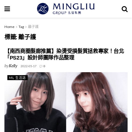
Home
Tag
離子護
標籤:
離子護
【南西商圈髮廊推薦】染燙受損髮質拯救專家！台北
「PS23」設計師團隊作品整理
by
Kelly
2022-05-17
0
ML 生活誌