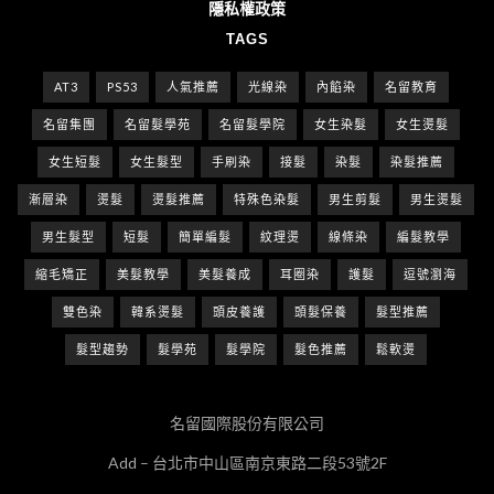
隱私權政策
TAGS
AT3
PS53
人氣推薦
光線染
內餡染
名留教育
名留集團
名留髮學苑
名留髮學院
女生染髮
女生燙髮
女生短髮
女生髮型
手刷染
接髮
染髮
染髮推薦
漸層染
燙髮
燙髮推薦
特殊色染髮
男生剪髮
男生燙髮
男生髮型
短髮
簡單編髮
紋理燙
線條染
編髮教學
縮毛矯正
美髮教學
美髮養成
耳圈染
護髮
逗號瀏海
雙色染
韓系燙髮
頭皮養護
頭髮保養
髮型推薦
髮型趨勢
髮學苑
髮學院
髮色推薦
鬆軟燙
名留國際股份有限公司
Add – 台北市中山區南京東路二段53號2F