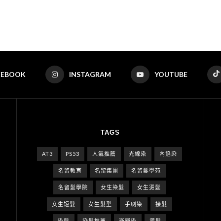
CEBOOK
INSTAGRAM
YOUTUBE
TAGS
AT3
PS53
人氣推薦
光線染
內餡染
名留教育
名留集團
名留髮學苑
名留髮學院
女生染髮
女生燙髮
女生短髮
女生髮型
手刷染
接髮
染髮
染髮推薦
漸層染
燙髮