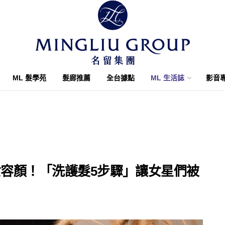
ML 髮學苑
髮廊推薦
全台據點
ML 生活誌
影音
女容顏！「洗護髮5步驟」讓女星們被