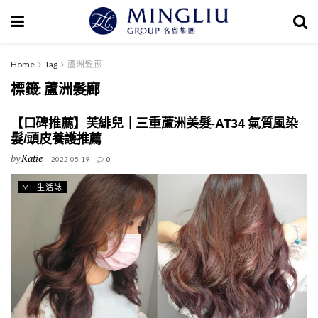
Home
Tag
蘆洲髮廊
標籤:
蘆洲髮廊
【口碑推薦】芙緋兒｜三重蘆洲美髮-AT34 氣質風染
髮/頭皮養護推薦
by
Katie
2022-05-19
0
ML 生活誌