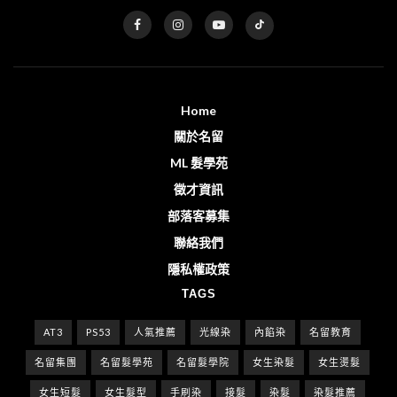
Home
關於名留
ML 髮學苑
徵才資訊
部落客募集
聯絡我們
隱私權政策
TAGS
AT3
PS53
人氣推薦
光線染
內餡染
名留教育
名留集團
名留髮學苑
名留髮學院
女生染髮
女生燙髮
女生短髮
女生髮型
手刷染
接髮
染髮
染髮推薦