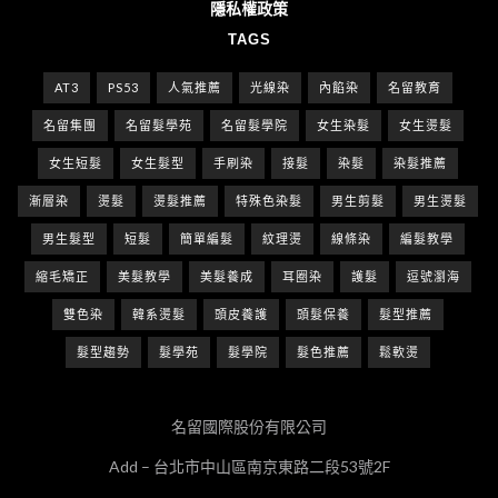
隱私權政策
TAGS
AT3
PS53
人氣推薦
光線染
內餡染
名留教育
名留集團
名留髮學苑
名留髮學院
女生染髮
女生燙髮
女生短髮
女生髮型
手刷染
接髮
染髮
染髮推薦
漸層染
燙髮
燙髮推薦
特殊色染髮
男生剪髮
男生燙髮
男生髮型
短髮
簡單編髮
紋理燙
線條染
編髮教學
縮毛矯正
美髮教學
美髮養成
耳圈染
護髮
逗號瀏海
雙色染
韓系燙髮
頭皮養護
頭髮保養
髮型推薦
髮型趨勢
髮學苑
髮學院
髮色推薦
鬆軟燙
名留國際股份有限公司
Add – 台北市中山區南京東路二段53號2F