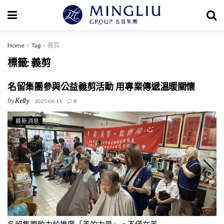
Home
Tag
義剪
標籤:
義剪
名留集團參與公益義剪活動 用專業傳遞溫暖關懷
by
Kelly
2025-06-11
0
最新消息