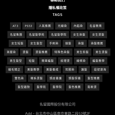
隱私權政策
TAGS
AT3
PS53
人氣推薦
光線染
內餡染
名留教育
名留集團
名留髮學苑
名留髮學院
女生染髮
女生燙髮
女生短髮
女生髮型
手刷染
接髮
染髮
染髮推薦
漸層染
燙髮
燙髮推薦
特殊色染髮
男生剪髮
男生燙髮
男生髮型
短髮
簡單編髮
紋理燙
線條染
編髮教學
縮毛矯正
美髮教學
美髮養成
耳圈染
護髮
逗號瀏海
雙色染
韓系燙髮
頭皮養護
頭髮保養
髮型推薦
髮型趨勢
髮學苑
髮學院
髮色推薦
鬆軟燙
名留國際股份有限公司
Add – 台北市中山區南京東路二段53號2F