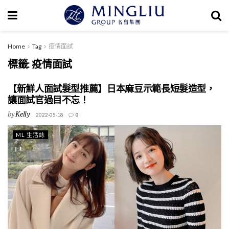
Home
Tag
疫情面試
標籤:
疫情面試
【新鮮人面試髮型推薦】日本麻豆示範長短髮造型，
讓面試官過目不忘！
by
Kelly
2022-05-18
0
ML 生活誌