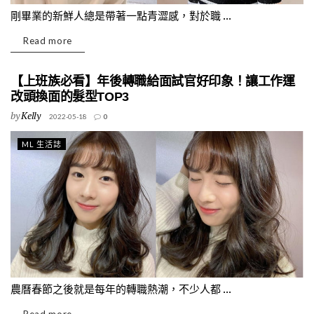
剛畢業的新鮮人總是帶著一點青澀感，對於職 ...
Read more
【上班族必看】年後轉職給面試官好印象！讓工作運
改頭換面的髮型TOP3
by
Kelly
2022-05-18
0
ML 生活誌
農曆春節之後就是每年的轉職熱潮，不少人都 ...