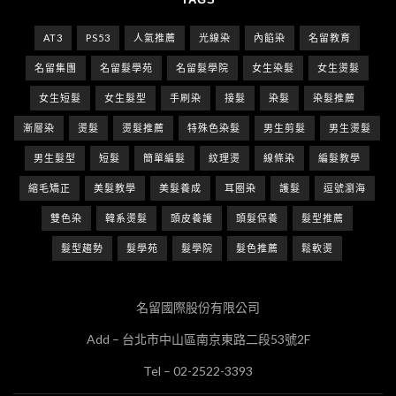
AT3
PS53
人氣推薦
光線染
內餡染
名留教育
名留集團
名留髮學苑
名留髮學院
女生染髮
女生燙髮
女生短髮
女生髮型
手刷染
接髮
染髮
染髮推薦
漸層染
燙髮
燙髮推薦
特殊色染髮
男生剪髮
男生燙髮
男生髮型
短髮
簡單編髮
紋理燙
線條染
編髮教學
縮毛矯正
美髮教學
美髮養成
耳圈染
護髮
逗號瀏海
雙色染
韓系燙髮
頭皮養護
頭髮保養
髮型推薦
髮型趨勢
髮學苑
髮學院
髮色推薦
鬆軟燙
名留國際股份有限公司
Add – 台北市中山區南京東路二段53號2F
Tel – 02-2522-3393