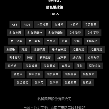
隱私權政策
TAGS
AT3
PS53
人氣推薦
光線染
內餡染
名留教育
名留集團
名留髮學苑
名留髮學院
女生染髮
女生燙髮
女生短髮
女生髮型
手刷染
接髮
染髮
染髮推薦
漸層染
燙髮
燙髮推薦
特殊色染髮
男生剪髮
男生燙髮
男生髮型
短髮
簡單編髮
紋理燙
線條染
編髮教學
縮毛矯正
美髮教學
美髮養成
耳圈染
護髮
逗號瀏海
雙色染
韓系燙髮
頭皮養護
頭髮保養
髮型推薦
髮型趨勢
髮學苑
髮學院
髮色推薦
鬆軟燙
名留國際股份有限公司
Add – 台北市中山區南京東路二段53號2F