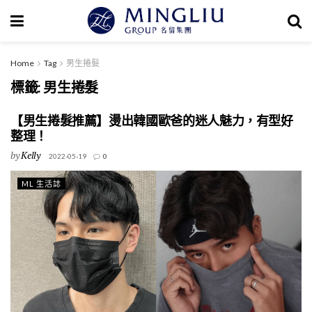
Home
Tag
男生捲髮
標籤:
男生捲髮
【男生捲髮推薦】燙出韓國歐爸的迷人魅力，有型好
整理！
by
Kelly
2022-05-19
0
ML 生活誌