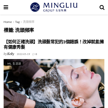
Home
Tag
洗頭頻率
標籤:
洗頭頻率
【如何正確洗頭】洗頭髮常犯的3個錯誤！改掉就能擁
有健康秀髮
by
Kelly
2022-05-19
0
ML 生活誌