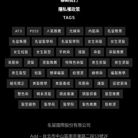
隱私權政策
TAGS
AT3
PS53
人氣推薦
光線染
內餡染
名留教育
名留集團
名留髮學苑
名留髮學院
女生染髮
女生燙髮
女生短髮
女生髮型
手刷染
接髮
染髮
染髮推薦
漸層染
燙髮
燙髮推薦
特殊色染髮
男生剪髮
男生燙髮
男生髮型
短髮
簡單編髮
紋理燙
線條染
編髮教學
縮毛矯正
美髮教學
美髮養成
耳圈染
護髮
逗號瀏海
雙色染
韓系燙髮
頭皮養護
頭髮保養
髮型推薦
髮型趨勢
髮學苑
髮學院
髮色推薦
鬆軟燙
名留國際股份有限公司
Add – 台北市中山區南京東路二段53號2F