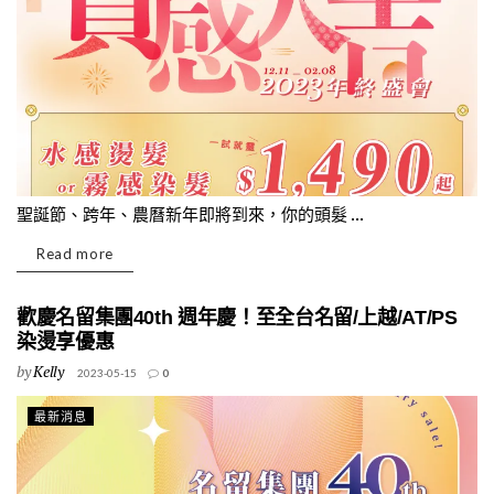
聖誕節、跨年、農曆新年即將到來，你的頭髮 ...
Read more
歡慶名留集團40th 週年慶！至全台名留/上越/AT/PS
染燙享優惠
by
Kelly
2023-05-15
0
最新消息