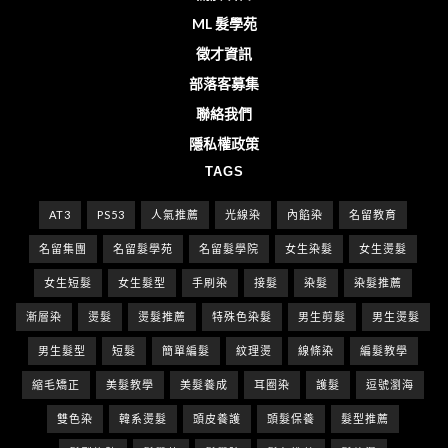
ML 髮學苑
徵才資訊
部落客募集
聯絡我們
隱私權政策
TAGS
AT3
PS53
人氣推薦
光線染
內餡染
名留教育
名留集團
名留髮學苑
名留髮學院
女生染髮
女生燙髮
女生短髮
女生髮型
手刷染
接髮
染髮
染髮推薦
漸層染
燙髮
燙髮推薦
特殊色染髮
男生剪髮
男生燙髮
男生髮型
短髮
簡單編髮
紋理燙
線條染
編髮教學
縮毛矯正
美髮教學
美髮養成
耳圈染
護髮
逗號瀏海
雙色染
韓系燙髮
頭皮養護
頭髮保養
髮型推薦