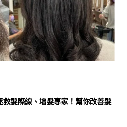
拯救髮際線、增髮專家！幫你改善髮