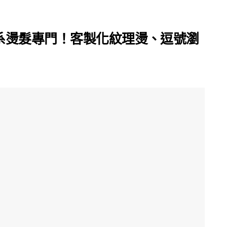
系燙髮專門！客製化紋理燙、逗號瀏