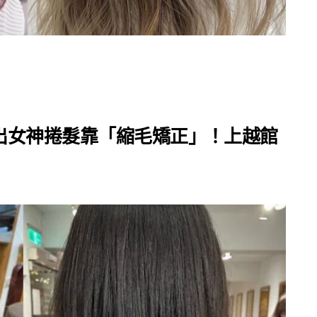
出女神捲髮靠「縮毛矯正」！上越館