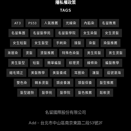
隱私權政策
TAGS
AT3
PS53
人氣推薦
光線染
內餡染
名留教育
名留集團
名留髮學苑
名留髮學院
女生染髮
女生燙髮
女生短髮
女生髮型
手刷染
接髮
染髮
染髮推薦
漸層染
燙髮
燙髮推薦
特殊色染髮
男生剪髮
男生燙髮
男生髮型
短髮
簡單編髮
紋理燙
線條染
編髮教學
縮毛矯正
美髮教學
美髮養成
耳圈染
護髮
逗號瀏海
雙色染
韓系燙髮
頭皮養護
頭髮保養
髮型推薦
髮型趨勢
髮學苑
髮學院
髮色推薦
鬆軟燙
名留國際股份有限公司
Add – 台北市中山區南京東路二段53號2F