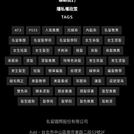
隱私權政策
TAGS
AT3
PS53
人氣推薦
光線染
內餡染
名留教育
名留集團
名留髮學苑
名留髮學院
女生染髮
女生燙髮
女生短髮
女生髮型
手刷染
接髮
染髮
染髮推薦
漸層染
燙髮
燙髮推薦
特殊色染髮
男生剪髮
男生燙髮
男生髮型
短髮
簡單編髮
紋理燙
線條染
編髮教學
縮毛矯正
美髮教學
美髮養成
耳圈染
護髮
逗號瀏海
雙色染
韓系燙髮
頭皮養護
頭髮保養
髮型推薦
髮型趨勢
髮學苑
髮學院
髮色推薦
鬆軟燙
名留國際股份有限公司
Add – 台北市中山區南京東路二段53號2F