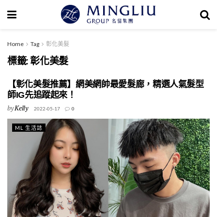
Home
Tag
彰化美髮
標籤:
彰化美髮
【彰化美髮推薦】網美網帥最愛髮廊，精選人氣髮型
師IG先追蹤起來！
by
Kelly
2022-05-17
0
ML 生活誌