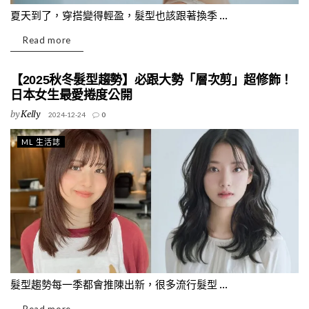
夏天到了，穿搭變得輕盈，髮型也該跟著換季 ...
Read more
【2025秋冬髮型趨勢】必跟大勢「層次剪」超修飾！
日本女生最愛捲度公開
by
Kelly
2024-12-24
0
ML 生活誌
髮型趨勢每一季都會推陳出新，很多流行髮型 ...