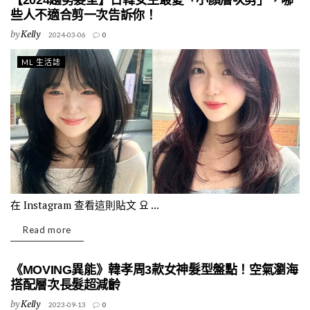
【2024趨勢髮型】日韓女生最愛「小顏層次剪」，哪
些人不適合剪一次告訴你！
by
Kelly
2024-03-06
0
ML 生活誌
在 Instagram 查看這則貼文 요 ...
Read more
《MOVING異能》韓孝周3款女神髮型盤點！空氣瀏海
搭配層次長髮超減齡
by
Kelly
2023-09-13
0