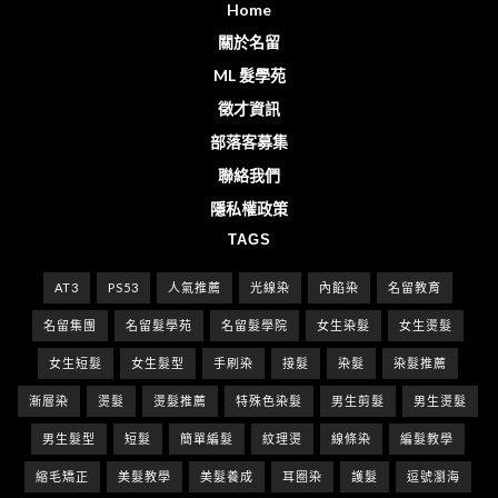
Home
關於名留
ML 髮學苑
徵才資訊
部落客募集
聯絡我們
隱私權政策
TAGS
AT3
PS53
人氣推薦
光線染
內餡染
名留教育
名留集團
名留髮學苑
名留髮學院
女生染髮
女生燙髮
女生短髮
女生髮型
手刷染
接髮
染髮
染髮推薦
漸層染
燙髮
燙髮推薦
特殊色染髮
男生剪髮
男生燙髮
男生髮型
短髮
簡單編髮
紋理燙
線條染
編髮教學
縮毛矯正
美髮教學
美髮養成
耳圈染
護髮
逗號瀏海