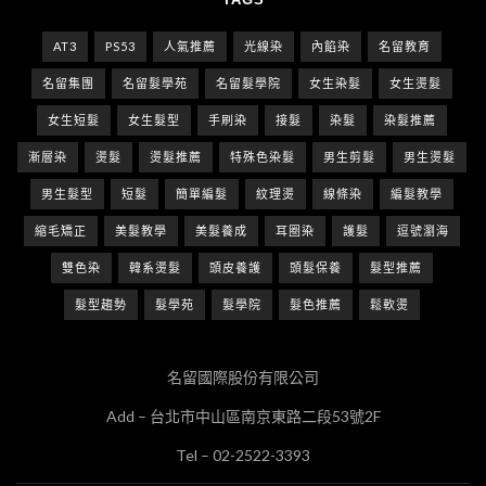
AT3
PS53
人氣推薦
光線染
內餡染
名留教育
名留集團
名留髮學苑
名留髮學院
女生染髮
女生燙髮
女生短髮
女生髮型
手刷染
接髮
染髮
染髮推薦
漸層染
燙髮
燙髮推薦
特殊色染髮
男生剪髮
男生燙髮
男生髮型
短髮
簡單編髮
紋理燙
線條染
編髮教學
縮毛矯正
美髮教學
美髮養成
耳圈染
護髮
逗號瀏海
雙色染
韓系燙髮
頭皮養護
頭髮保養
髮型推薦
髮型趨勢
髮學苑
髮學院
髮色推薦
鬆軟燙
名留國際股份有限公司
Add – 台北市中山區南京東路二段53號2F
Tel – 02-2522-3393