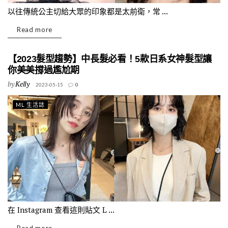
以往傳統公主切給大眾的印象都是太前衛，常 ...
Read more
【2023髮型趨勢】中長髮必看！5款日系女神髮型讓
你美美撐過尷尬期
by
Kelly
2023-05-15
0
ML 生活誌
在 Instagram 查看這則貼文 L ...