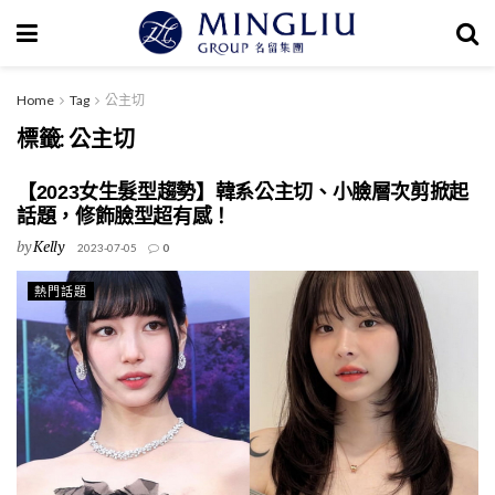
Home
Tag
公主切
標籤:
公主切
【2023女生髮型趨勢】韓系公主切、小臉層次剪掀起
話題，修飾臉型超有感！
by
Kelly
2023-07-05
0
熱門話題