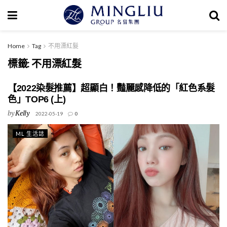
Home
Tag
不用漂紅髮
標籤:
不用漂紅髮
【2022染髮推薦】超顯白！豔麗感降低的「紅色系髮
色」TOP6 (上)
by
Kelly
2022-05-19
0
ML 生活誌