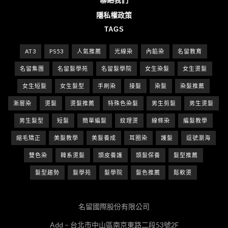
隱私權政策
TAGS
AT3
PS53
人氣推薦
光線染
內餡染
名留教育
名留集團
名留髮學苑
名留髮學院
女生染髮
女生燙髮
女生短髮
女生髮型
手刷染
接髮
染髮
染髮推薦
漸層染
燙髮
燙髮推薦
特殊色染髮
男生剪髮
男生燙髮
男生髮型
短髮
簡單編髮
紋理燙
線條染
編髮教學
縮毛矯正
美髮教學
美髮養成
耳圈染
護髮
逗號瀏海
雙色染
韓系燙髮
頭皮養護
頭髮保養
髮型推薦
髮型趨勢
髮學苑
髮學院
髮色推薦
鬆軟燙
名留國際股份有限公司
Add – 台北市中山區南京東路二段53號2F