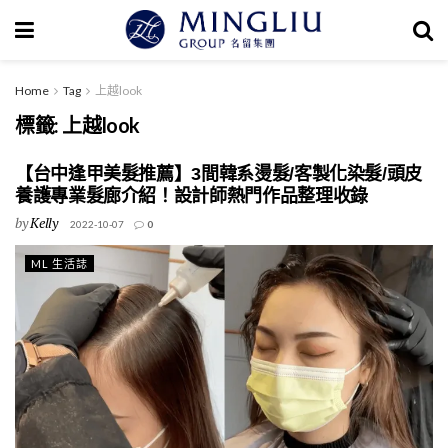
Home
Tag
上越look
標籤:
上越look
【台中逢甲美髮推薦】3間韓系燙髮/客製化染髮/頭皮
養護專業髮廊介紹！設計師熱門作品整理收錄
by
Kelly
2022-10-07
0
ML 生活誌