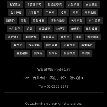
名留集團
名留髮學苑
名留髮學院
女生染髮
女生燙髮
女生短髮
女生髮型
手刷染
接髮
染髮
染髮推薦
漸層染
燙髮
燙髮推薦
特殊色染髮
男生剪髮
男生燙髮
男生髮型
短髮
簡單編髮
紋理燙
線條染
編髮教學
縮毛矯正
美髮教學
美髮養成
耳圈染
護髮
逗號瀏海
雙色染
韓系燙髮
頭皮養護
頭髮保養
髮型推薦
髮型趨勢
髮學苑
髮學院
髮色推薦
鬆軟燙
名留國際股份有限公司
Add – 台北市中山區南京東路二段53號2F
Tel – 02-2522-3393
© 2021 by Mingliu Group. All rights reserved.