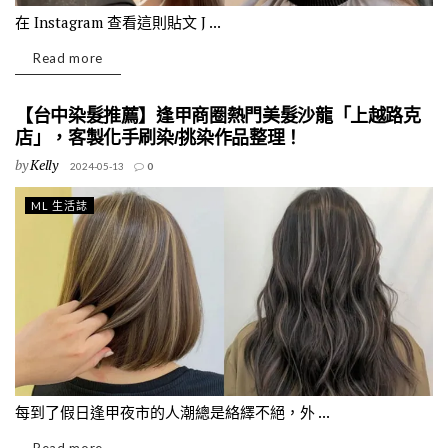
在 Instagram 查看這則貼文 J ...
Read more
【台中染髮推薦】逢甲商圈熱門美髮沙龍「上越路克
店」，客製化手刷染/挑染作品整理！
by
Kelly
2024-05-13
0
ML 生活誌
每到了假日逢甲夜市的人潮總是絡繹不絕，外 ...