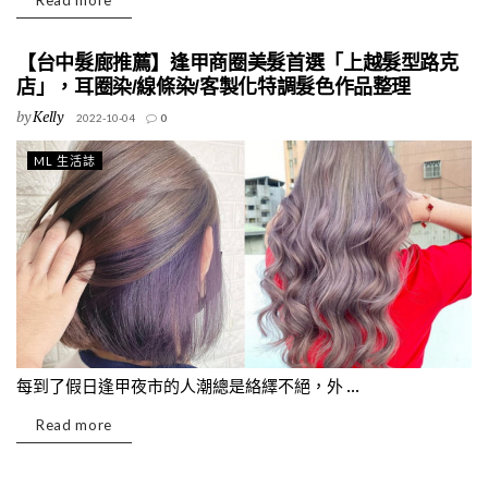
Read more
【台中髮廊推薦】逢甲商圈美髮首選「上越髮型路克
店」，耳圈染/線條染/客製化特調髮色作品整理
by
Kelly
2022-10-04
0
ML 生活誌
每到了假日逢甲夜市的人潮總是絡繹不絕，外 ...
Read more