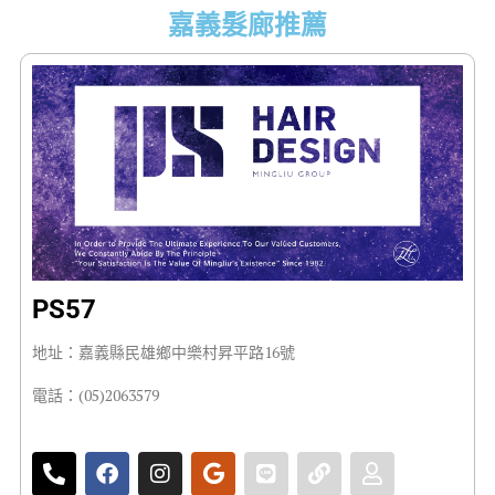
嘉義髮廊推薦
PS57
地址：嘉義縣民雄鄉中樂村昇平路16號
電話：(05)2063579