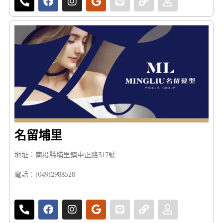
名留埔里
地址：南投縣埔里鎮中正路317號
電話：(049)2988528