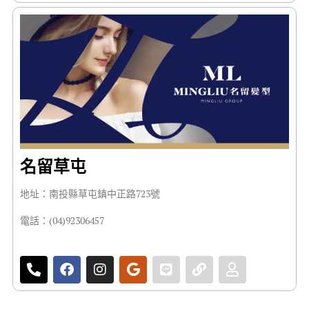
名留草屯
地址：南投縣草屯鎮中正路723號
電話：(04)92306457