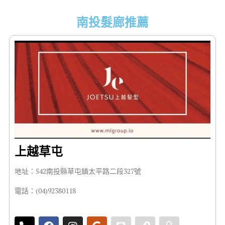
南投髮廊推薦
上越草屯
地址：542南投縣草屯鎮太平路二段327號
電話：(04)92380118