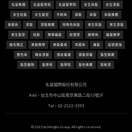
名留集團
名留髮學苑
名留髮學院
女生染髮
女生燙髮
女生短髮
女生髮型
手刷染
接髮
染髮
染髮推薦
漸層染
燙髮
燙髮推薦
特殊色染髮
男生剪髮
男生燙髮
男生髮型
短髮
簡單編髮
紋理燙
線條染
編髮教學
縮毛矯正
美髮教學
美髮養成
耳圈染
護髮
逗號瀏海
雙色染
韓系燙髮
頭皮養護
頭髮保養
髮型推薦
髮型趨勢
髮學苑
髮學院
髮色推薦
鬆軟燙
名留國際股份有限公司
Add – 台北市中山區南京東路二段53號2F
Tel – 02-2522-3393
© 2021 by Mingliu Group. All rights reserved.