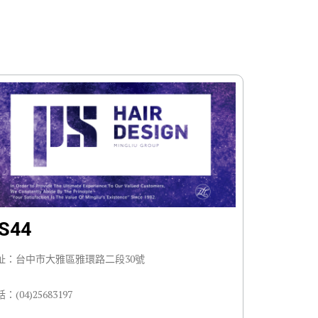
S44
址：台中市大雅區雅環路二段30號
：(04)25683197