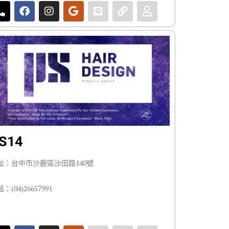
S14
址：台中市沙鹿區沙田路140號
：(04)26657991