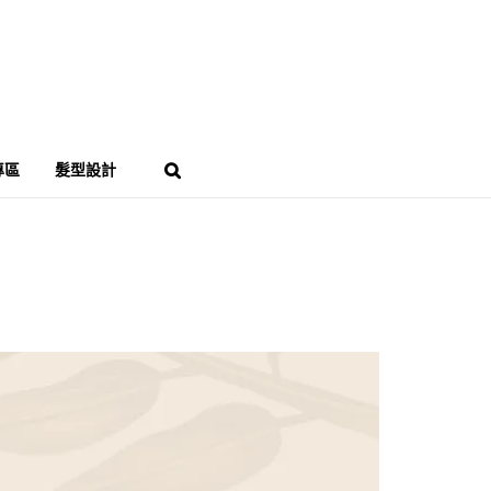
專區
髮型設計