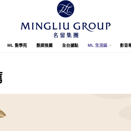
ML 髮學苑
髮廊推薦
全台據點
ML 生活誌
影音
薦