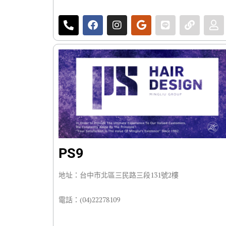
PS9
地址：台中市北區三民路三段131號2樓
電話：(04)22278109