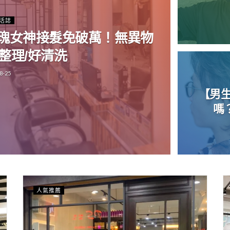
生活誌
瑰女神接髮免破萬！無異物
好整理/好清洗
8-25
【男
嗎
人氣推薦