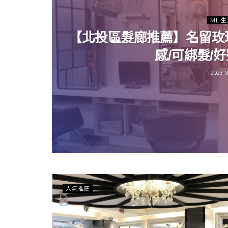
ML 
【北投區髮廊推薦】名留玫
感/可綁髮/
2023-0
人氣推薦