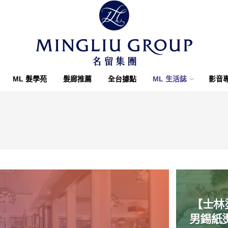
ML 髮學苑
髮廊推薦
全台據點
ML 生活誌
影音
【士林
男錫紙