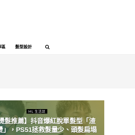
專區
髮型設計
ML 生活誌
燙髮推薦】抖音爆紅脫單髮型「渣
燙」，PS51拯救髮量少、頭髮扁塌