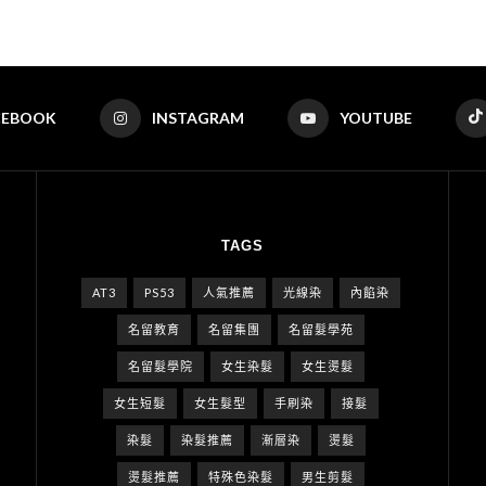
CEBOOK
INSTAGRAM
YOUTUBE
TAGS
AT3
PS53
人氣推薦
光線染
內餡染
名留教育
名留集團
名留髮學苑
名留髮學院
女生染髮
女生燙髮
女生短髮
女生髮型
手刷染
接髮
染髮
染髮推薦
漸層染
燙髮
燙髮推薦
特殊色染髮
男生剪髮