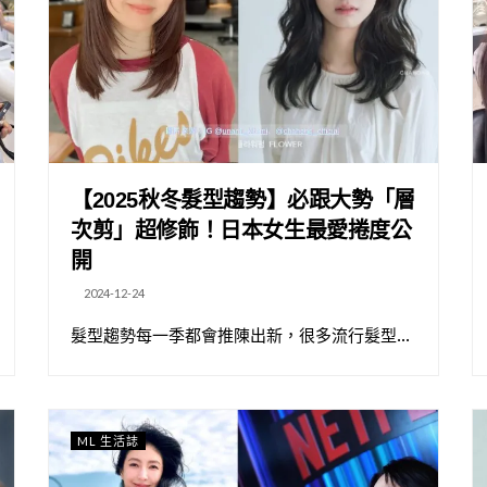
【2025秋冬髮型趨勢】必跟大勢「層
次剪」超修飾！日本女生最愛捲度公
開
2024-12-24
髮型趨勢每一季都會推陳出新，很多流行髮型...
ML 生活誌