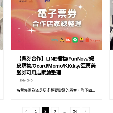
【票券合作】LINE禮物/FunNow/蝦
皮購物/Ocard/Momo/KKday/亞萬美
髮券可用店家總整理
2026-08-04
名留集團為滿足更多想要變髮的顧客，旗下四...
1
2
3
…
26