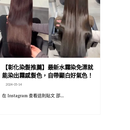
【彰化染髮推薦】最新水霧染免漂就
能染出霧感髮色，自帶顯白好氣色！
2024-05-14
在 Instagram 查看這則貼文 邵...