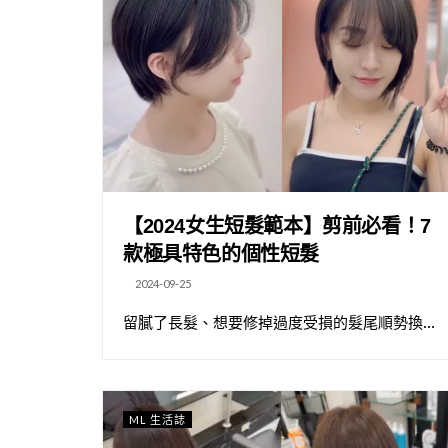
【2024女生短髮範本】剪前必看！7
款極具特色的個性短髮
2024-09-25
留膩了長髮、想要修掉過度受損的髮尾順勢換...
ML 生活誌