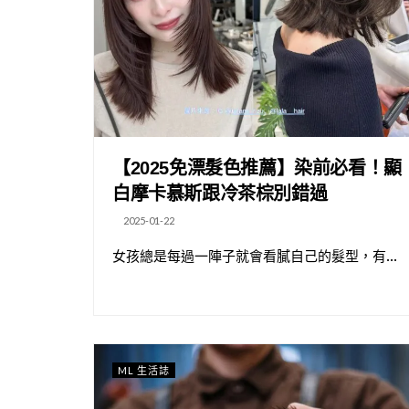
【2025免漂髮色推薦】染前必看！顯
白摩卡慕斯跟冷茶棕別錯過
2025-01-22
女孩總是每過一陣子就會看膩自己的髮型，有...
ML 生活誌