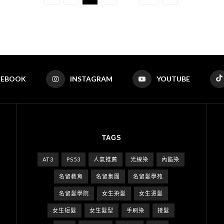
CEBOOK
INSTAGRAM
YOUTUBE
TAGS
AT3
PS53
人氣推薦
光線染
內餡染
名留教育
名留集團
名留髮學苑
名留髮學院
女生染髮
女生燙髮
女生短髮
女生髮型
手刷染
接髮