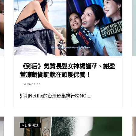
《影后》氣質長髮女神楊謹華、謝盈
萱凍齡關鍵就在頭髮保養！
2024-11-15
近期Netflix的台灣影集排行榜NO....
ML 生活誌