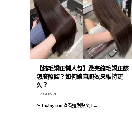
【縮毛矯正懶人包】燙完縮毛矯正該
怎麼照顧？如何讓直順效果維持更
久？
2024-06-21
在 Instagram 查看這則貼文 E...