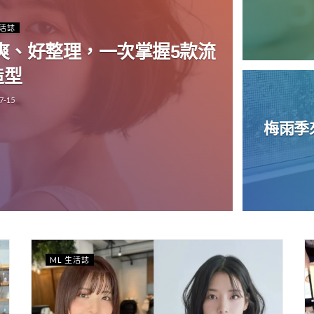
生活誌
清爽、好整理，一次掌握5款流
造型
7-15
梅雨季
ML 生活誌