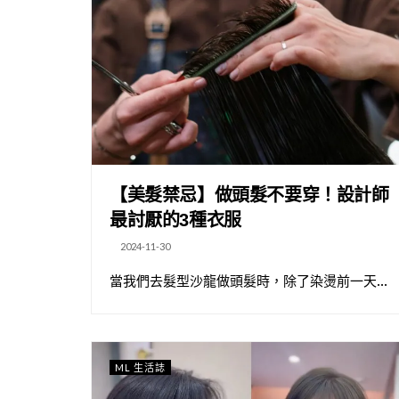
【美髮禁忌】做頭髮不要穿！設計師
最討厭的3種衣服
2024-11-30
當我們去髮型沙龍做頭髮時，除了染燙前一天...
ML 生活誌