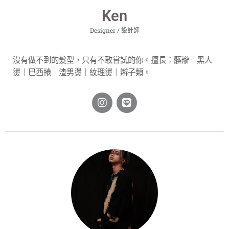
Ken
Designer / 設計師
沒有做不到的髮型，只有不敢嘗試的你。擅長：髒辮｜黑人
燙｜巴西捲｜渣男燙｜紋理燙｜辮子類。