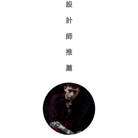
設
計
師
推
薦