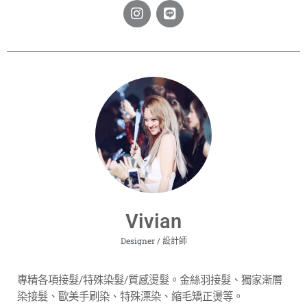
Vivian
Designer / 設計師
專精各項接髮/特殊染髮/質感燙髮。金絲羽接髮、獨家漸層
染接髮、歐美手刷染、特殊漂染、縮毛矯正燙等。